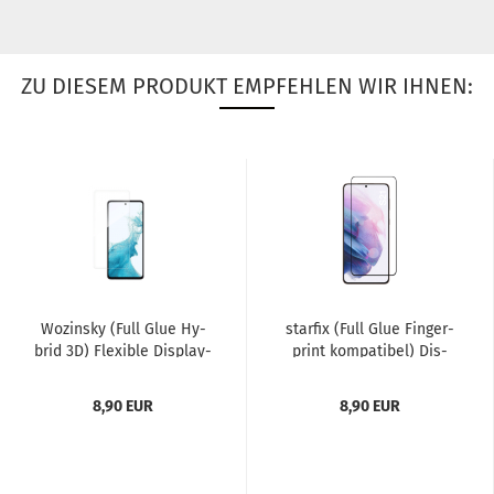
ZU DIESEM PRODUKT EMPFEHLEN WIR IHNEN:
Wo­zin­sky (Full Glue Hy­
star­fix (Full Glue Fin­ger­
brid 3D) Fle­xi­ble Dis­play­
print kom­pa­ti­bel) Dis­
schutz Glas für...
play­schutz Glas...
8,90 EUR
8,90 EUR