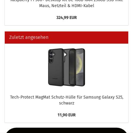
Maus, Netz­teil & HDMI-​Kabel
324,99 EUR
Zuletzt angesehen
Tech-​Protect Mag­Mat Schutz-​Hülle für Sam­sung Ga­la­xy S25,
schwarz
11,90 EUR