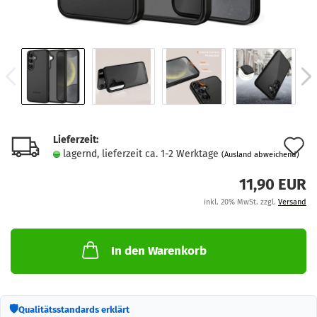
Lieferzeit:
A
lagernd, lieferzeit ca. 1-2 Werktage
(Ausland abweichend)
d
11,90 EUR
M
inkl. 20% MwSt. zzgl.
Versand
In den Warenkorb
🛡
Qualitätsstandards erklärt