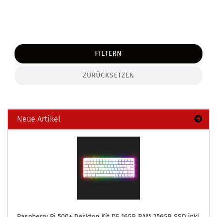
FILTERN
ZURÜCKSETZEN
Neue Artikel
Raspber­ry Pi 500+ Desk­top Kit DE 16GB RAM 256GB SSD inkl.