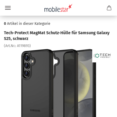
0
Artikel in dieser Kategorie
Tech-​Protect Mag­Mat Schutz-​Hülle für Sam­sung Ga­la­xy
S25, schwarz
(Art.Nr.:
A119893
)