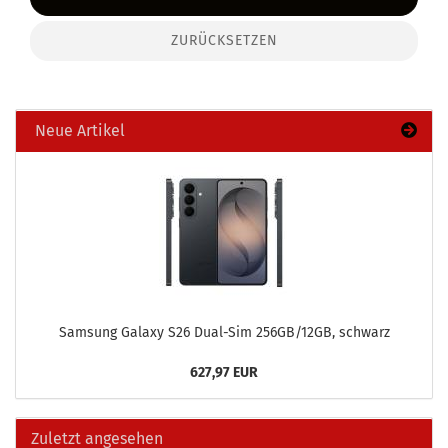
ZURÜCKSETZEN
Neue Artikel
Sam­sung Ga­la­xy S26 Dual-​Sim 256GB/12GB, schwarz
627,97 EUR
Zuletzt angesehen