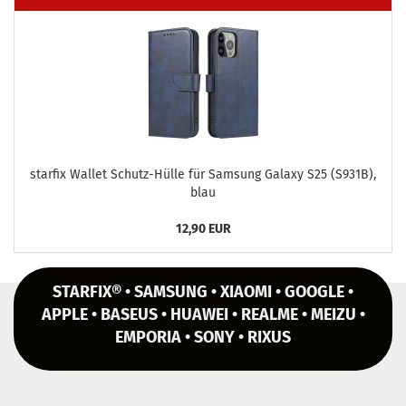
star­fix Wal­let Schutz-​Hülle für Sam­sung Ga­la­xy S25 (S931B),
blau
12,90 EUR
STARFIX® • SAMSUNG • XIAOMI • GOOGLE •
APPLE • BASEUS • HUAWEI • REALME • MEIZU •
EMPORIA • SONY • RIXUS