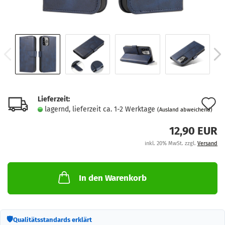
Lieferzeit:
A
lagernd, lieferzeit ca. 1-2 Werktage
(Ausland abweichend)
d
12,90 EUR
M
inkl. 20% MwSt. zzgl.
Versand
In den Warenkorb
🛡
Qualitätsstandards erklärt