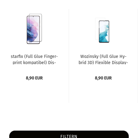
star­fix (Full Glue Fin­ger­
Wo­zin­sky (Full Glue Hy­
print kom­pa­ti­bel) Dis­
brid 3D) Fle­xi­ble Dis­play­
play­schutz Glas...
schutz Glas für...
8,90 EUR
8,90 EUR
FILTERN