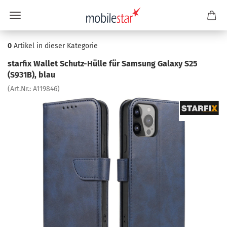
0
Artikel in dieser Kategorie
star­fix Wal­let Schutz-​Hülle für Sam­sung Ga­la­xy S25
(S931B), blau
(Art.Nr.:
A119846
)