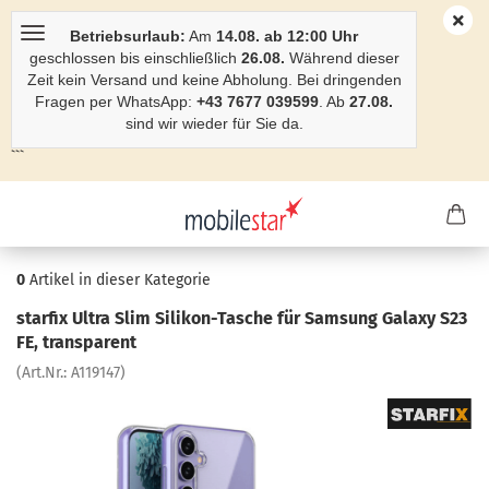
Betriebsurlaub:
Am
14.08. ab 12:00 Uhr
geschlossen bis einschließlich
26.08.
Während dieser
Zeit kein Versand und keine Abholung. Bei dringenden
Fragen per WhatsApp:
+43 7677 039599
. Ab
27.08.
sind wir wieder für Sie da.
```
0
Artikel in dieser Kategorie
star­fix Ultra Slim Silikon-​Tasche für Sam­sung Ga­la­xy S23
FE, trans­pa­rent
(Art.Nr.:
A119147
)