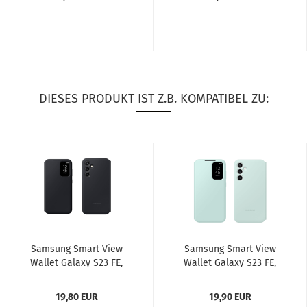
DIESES PRODUKT IST Z.B. KOMPATIBEL ZU:
Sam­sung Smart View
Sam­sung Smart View
Wal­let Ga­la­xy S23 FE,
Wal­let Ga­la­xy S23 FE,
schwarz (EF-​
grün (EF-​ZS711CMEGWW)...
ZS711CBEGWW)...
19,80 EUR
19,90 EUR