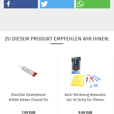
ZU DIESEM PRODUKT EMPFEHLEN WIR IHNEN:
Zhan­li­da Smart­pho­ne
Kaisi Werk­zeug Re­pa­ra­tur
B7000 Kle­ber Flüs­sig für
Set 10-​Tei­lig für iPho­ne,
Ge­häu­se­tei­le und...
MacBook, Sam­sung,...
7,99 EUR
9,90 EUR