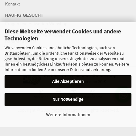
Kontakt
HÄUFIG GESUCHT
Fragen und Antworten Webshop
Fragen & Antworten Reparatur
Diese Webseite verwendet Cookies und andere
Qualitätsstandards für Ersatzteile
Technologien
Reparaturablauf
Wir verwenden Cookies und ähnliche Technologien, auch von
Drittanbietern, um die ordentliche Funktionsweise der Website zu
Vertrag widerrufen
gewährleisten, die Nutzung unseres Angebotes zu analysieren und
Ihnen ein bestmögliches Einkaufserlebnis bieten zu können. Weitere
Informationen finden Sie in unserer
Datenschutzerklärung
.
Zertifizierter & sicherer Onlineshop
Alle Akzeptieren
Kostenloser Versand ab 30 €
Vorkasse
Karte
Bar
Nachnahme
Nur Notwendige
Copyright © 2024 mobilestar.at - All Rights Reserved.
Weitere Informationen