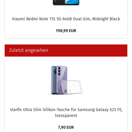
Xiao­mi Redmi Note 11S 5G 64GB Dual-​Sim, Mid­night Black
198,99 EUR
Zuletzt angesehen
star­fix Ultra Slim Silikon-​Tasche für Sam­sung Ga­la­xy S23 FE,
trans­pa­rent
7,90 EUR