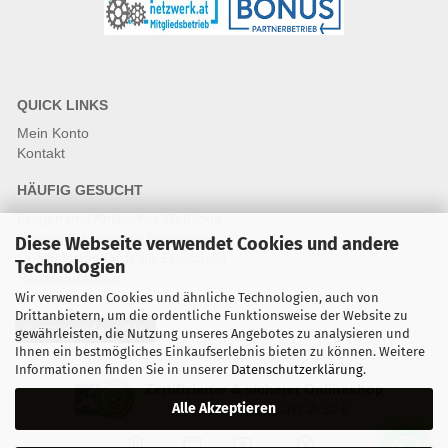
QUICK LINKS
Mein Konto
Kontakt
HÄUFIG GESUCHT
Fragen und Antworten Webshop
Fragen & Antworten Reparatur
Diese Webseite verwendet Cookies und andere
Qualitätsstandards für Ersatzteile
Technologien
Reparaturablauf
Wir verwenden Cookies und ähnliche Technologien, auch von
Drittanbietern, um die ordentliche Funktionsweise der Website zu
Vertrag widerrufen
gewährleisten, die Nutzung unseres Angebotes zu analysieren und
Ihnen ein bestmögliches Einkaufserlebnis bieten zu können. Weitere
Informationen finden Sie in unserer
Datenschutzerklärung
.
Zertifizierter & sicherer Onlineshop
Alle Akzeptieren
Kostenloser Versand ab 30 €