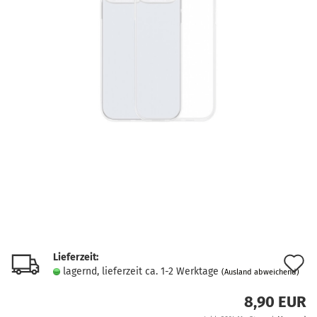
Lieferzeit:
A
lagernd, lieferzeit ca. 1-2 Werktage
(Ausland abweichend)
d
8,90 EUR
M