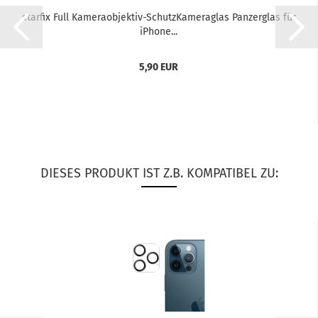
star­fix Full Kameraobjektiv-​​Schutz­Ka­me­ra­glas Pan­zer­glas für
iPho­ne...
5,90 EUR
DIESES PRODUKT IST Z.B. KOMPATIBEL ZU: