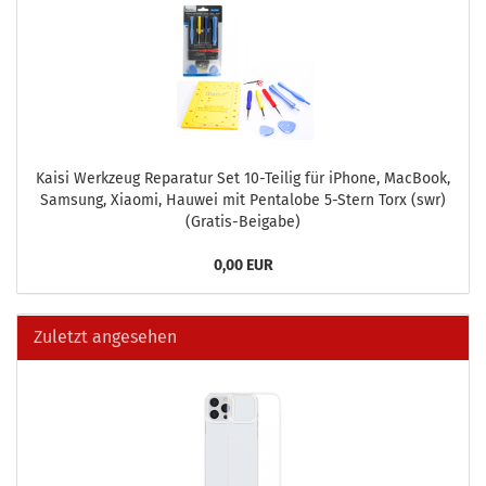
Kaisi Werk­zeug Re­pa­ra­tur Set 10-​Teilig für iPho­ne, MacBook,
Sam­sung, Xiao­mi, Hau­wei mit Pen­talo­be 5-​Stern Torx (swr)
(Gratis-​Beigabe)
0,00 EUR
Zuletzt angesehen