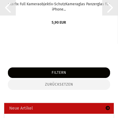
star­fix Full Kameraobjektiv-​​Schutz­Ka­me­ra­glas Pan­zer­glas für
iPho­ne...
5,90 EUR
FILTERN
ZURÜCKSETZEN
Neue Artikel