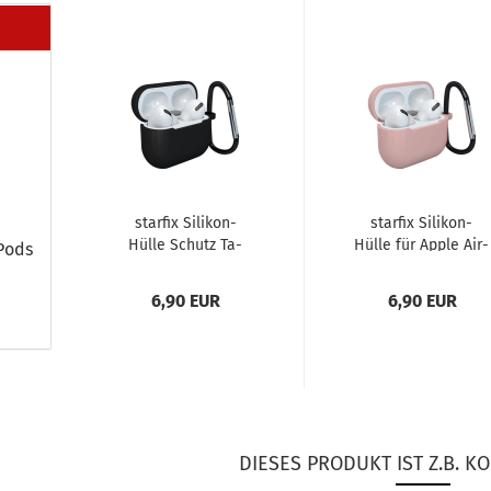
star­fix Silikon-​​
star­fix Silikon-​​
Hülle Schutz Ta­
Hülle für Apple Air­
­Pods
sche für Air­Pods 3
Pods 3 inkl. Ka­ra­bi­
inkl. Ka­ra­bi­ner­ha­
ner­ha­cken,...
6,90 EUR
6,90 EUR
cken,...
DIESES PRODUKT IST Z.B. KO