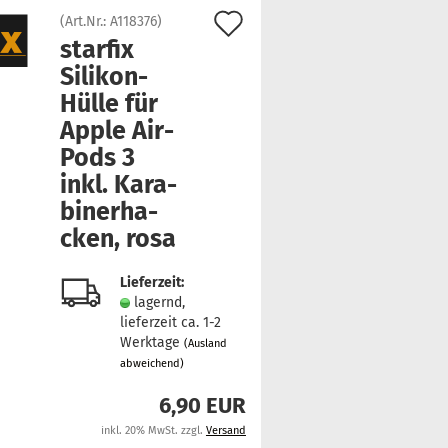
Auf
(Art.Nr.:
A118376
)
star­fix
den
Silikon-​
Merkzettel
Hülle für
Apple Air­
Pods 3
inkl. Ka­ra­
bi­ner­ha­
cken, rosa
Lieferzeit:
lagernd,
lieferzeit ca. 1-2
Werktage
(Ausland
abweichend)
6,90 EUR
inkl. 20% MwSt. zzgl.
Versand