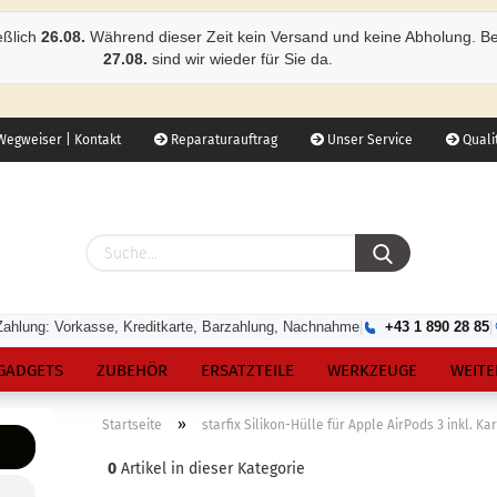
eßlich
26.08.
Während dieser Zeit kein Versand und keine Abholung. B
27.08.
sind wir wieder für Sie da.
egweiser | Kontakt
Reparaturauftrag
Unser Service
Qualit
Zahlung: Vorkasse, Kreditkarte, Barzahlung, Nachnahme
|
+43 1 890 28 85
|
GADGETS
ZUBEHÖR
ERSATZTEILE
WERKZEUGE
WEITE
»
Startseite
starfix Silikon-Hülle für Apple AirPods 3 inkl. K
0
Artikel in dieser Kategorie