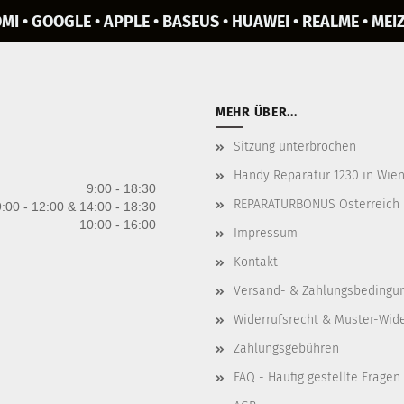
MI • GOOGLE • APPLE • BASEUS • HUAWEI • REALME • MEIZ
MEHR ÜBER...
Sitzung unterbrochen
Handy Reparatur 1230 in Wien 
9:00 - 18:30
REPARATURBONUS Österreich
:00 - 12:00 & 14:00 - 18:30
10:00 - 16:00
Impressum
Kontakt
Versand- & Zahlungsbedingu
Widerrufsrecht & Muster-Wid
Zahlungsgebühren
FAQ - Häufig gestellte Fragen