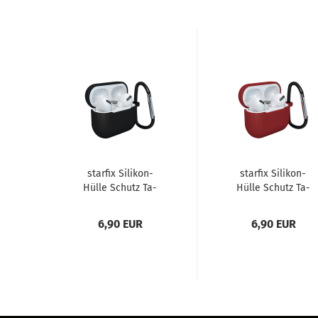
star­fix Silikon-​​
star­fix Silikon-​​
Hülle Schutz Ta­
Hülle Schutz Ta­
sche für Air­Pods 3
sche für Air­Pods 3
inkl. Ka­ra­bi­ner­ha­
inkl. Ka­ra­bi­ner­ha­
6,90 EUR
6,90 EUR
cken,...
cken,...