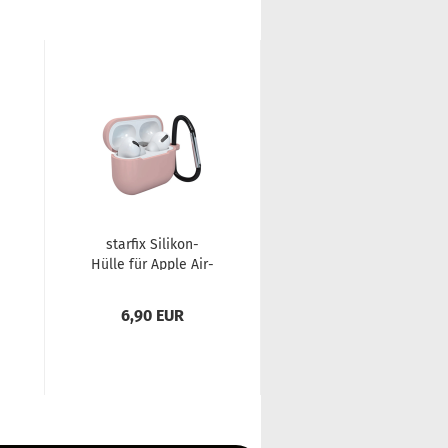
star­fix Silikon-​​
star­fix (ka­bel­lo­sen
Hülle für Apple Air­
QI) La­de­ta­sche
Pods 3 inkl. Ka­ra­bi­
kom­pa­ti­bel mit
ner­ha­cken,...
Apple Air­Pods...
6,90 EUR
29,90 EUR