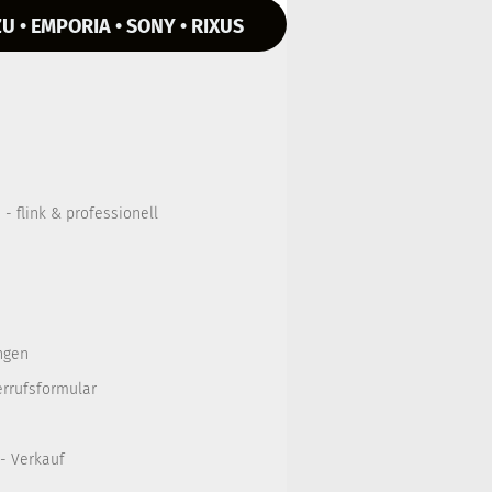
U • EMPORIA • SONY • RIXUS
- flink & professionell
ngen
errufsformular
 - Verkauf