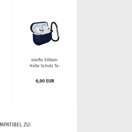
star­fix Silikon-​​
star­fix Silikon-​​
Hülle Schutz Ta­
Hülle Schutz Ta­
sche für Air­Pods 3
sche für Air­Pods 3
inkl. Ka­ra­bi­ner­ha­
inkl. Ka­ra­bi­ner­ha­
6,90 EUR
6,90 EUR
cken,...
cken,...
MPATIBEL ZU: