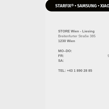
STARFIX® • SAMSUNG • XIAO
STORE Wien - Liesing
Breitenfurter Straße 385
1230 Wien
MO–DO:
FR:
9
SA:
TEL:
+43 1 890 28 85