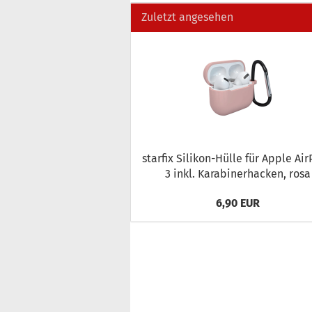
Zuletzt angesehen
star­fix Silikon-​Hülle für Apple Air
3 inkl. Ka­ra­bi­ner­ha­cken, rosa
6,90 EUR