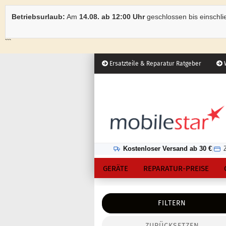
Betriebsurlaub:
Am
14.08. ab 12:00 Uhr
geschlossen bis einschli
```
Ersatzteile & Reparatur Ratgeber
W
Österreich
Kundenlogin
Lieferland
Kostenloser Versand ab 30 €
|
GERÄTE
REPARATUR-PREISE
FILTERN
ZURÜCKSETZEN