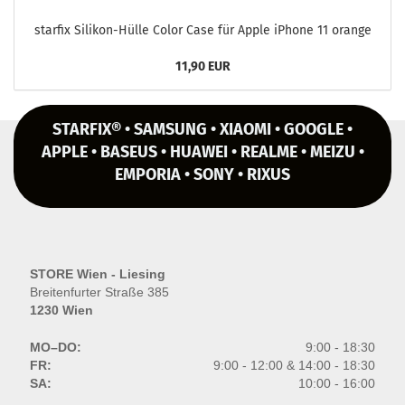
star­fix Silikon-​Hülle Color Case für Apple iPho­ne 11 oran­ge
11,90 EUR
STARFIX® • SAMSUNG • XIAOMI • GOOGLE •
APPLE • BASEUS • HUAWEI • REALME • MEIZU •
EMPORIA • SONY • RIXUS
STORE Wien - Liesing
Breitenfurter Straße 385
1230 Wien
MO–DO:
9:00 - 18:30
FR:
9:00 - 12:00 & 14:00 - 18:30
SA:
10:00 - 16:00