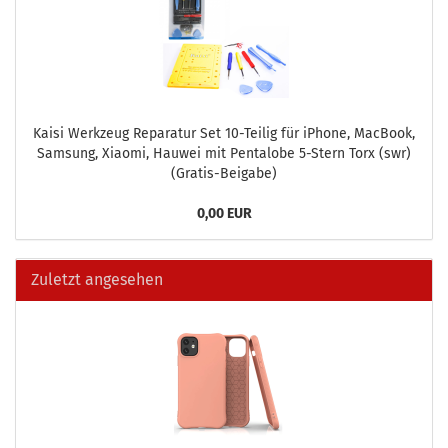
Kaisi Werk­zeug Re­pa­ra­tur Set 10-​Teilig für iPho­ne, MacBook,
Sam­sung, Xiao­mi, Hau­wei mit Pen­talo­be 5-​Stern Torx (swr)
(Gratis-​Beigabe)
0,00 EUR
Zuletzt angesehen