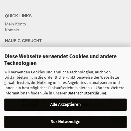
QUICK LINKS
Mein Konto
Kontakt
HÄUFIG GESUCHT
Fragen und Antworten Webshop
Fragen & Antworten Reparatur
Diese Webseite verwendet Cookies und andere
Qualitätsstandards für Ersatzteile
Technologien
Reparaturablauf
Wir verwenden Cookies und ähnliche Technologien, auch von
Drittanbietern, um die ordentliche Funktionsweise der Website zu
Vertrag widerrufen
gewährleisten, die Nutzung unseres Angebotes zu analysieren und
Ihnen ein bestmögliches Einkaufserlebnis bieten zu können. Weitere
Informationen finden Sie in unserer
Datenschutzerklärung
.
Zertifizierter & sicherer Onlineshop
Alle Akzeptieren
Kostenloser Versand ab 30 €
Vorkasse
Karte
Bar
Nachnahme
Nur Notwendige