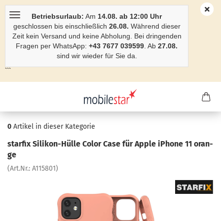
Betriebsurlaub:
Am
14.08. ab 12:00 Uhr
geschlossen bis einschließlich
26.08.
Während dieser
Zeit kein Versand und keine Abholung. Bei dringenden
Fragen per WhatsApp:
+43 7677 039599
. Ab
27.08.
sind wir wieder für Sie da.
```
0
Artikel in dieser Kategorie
star­fix Silikon-​Hülle Color Case für Apple iPho­ne 11 oran­
ge
(Art.Nr.:
A115801
)