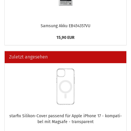
Sam­sung Akku EB454357VU
15,90 EUR
Zuletzt angesehen
star­fix Silikon-​Cover pas­send für Apple iPho­ne 17 - kom­pa­ti­
bel mit Magsafe - trans­pa­rent