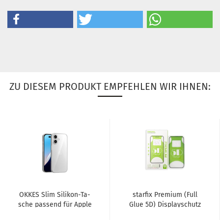
ZU DIESEM PRODUKT EMPFEHLEN WIR IHNEN:
OKKES Slim Silikon-​​Ta­
star­fix Pre­mi­um (Full
sche pas­send für Apple
Glue 5D) Dis­play­schutz
iPho­ne 17, trans­pa­rent...
Glas­schutz pas­send...