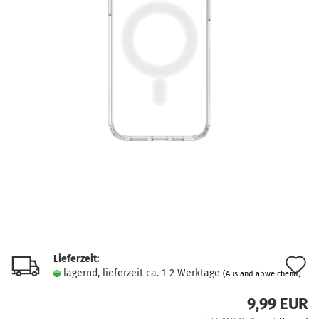
Lieferzeit:
A
lagernd, lieferzeit ca. 1-2 Werktage
(Ausland abweichend)
d
9,99 EUR
M