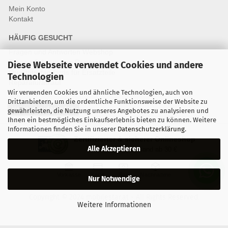
Mein Konto
Kontakt
HÄUFIG GESUCHT
Fragen und Antworten Webshop
Fragen & Antworten Reparatur
Diese Webseite verwendet Cookies und andere
Qualitätsstandards für Ersatzteile
Technologien
Reparaturablauf
Wir verwenden Cookies und ähnliche Technologien, auch von
Drittanbietern, um die ordentliche Funktionsweise der Website zu
Vertrag widerrufen
gewährleisten, die Nutzung unseres Angebotes zu analysieren und
Ihnen ein bestmögliches Einkaufserlebnis bieten zu können. Weitere
Informationen finden Sie in unserer
Datenschutzerklärung
.
Zertifizierter & sicherer Onlineshop
Alle Akzeptieren
Kostenloser Versand ab 30 €
Vorkasse
Karte
Bar
Nachnahme
Nur Notwendige
Copyright © 2024 mobilestar.at - All Rights Reserved.
Weitere Informationen