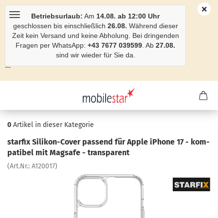
Betriebsurlaub:
Am
14.08. ab 12:00 Uhr
geschlossen bis einschließlich
26.08.
Während dieser
Zeit kein Versand und keine Abholung. Bei dringenden
Fragen per WhatsApp:
+43 7677 039599
. Ab
27.08.
sind wir wieder für Sie da.
```
0
Artikel in dieser Kategorie
star­fix Silikon-​Cover pas­send für Apple iPho­ne 17 - kom­
pa­ti­bel mit Magsafe - trans­pa­rent
(Art.Nr.:
A120017
)