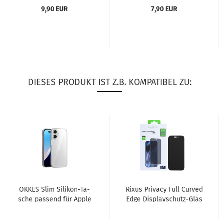
9,90 EUR
7,90 EUR
DIESES PRODUKT IST Z.B. KOMPATIBEL ZU:
OKKES Slim Silikon-​​Ta­
Rixus Pri­va­cy Full Cur­ved
sche pas­send für Apple
Edge Displayschutz-​​Glas
iPho­ne 17, trans­pa­rent...
pas­send für...