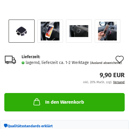
Lieferzeit:
A
lagernd, lieferzeit ca. 1-2 Werktage
(Ausland abweichend)
d
9,90 EUR
M
inkl. 20% MwSt. zzgl.
Versand
In den Warenkorb
🛡
Qualitätsstandards erklärt