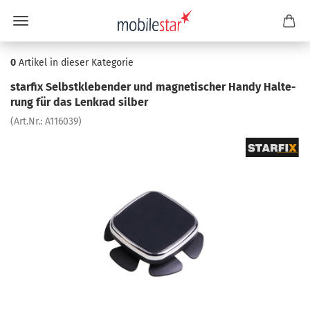
0
Artikel in dieser Kategorie
star­fix Selbst­kle­ben­der und ma­gne­ti­scher Handy Hal­te­
rung für das Lenk­rad sil­ber
(Art.Nr.:
A116039
)