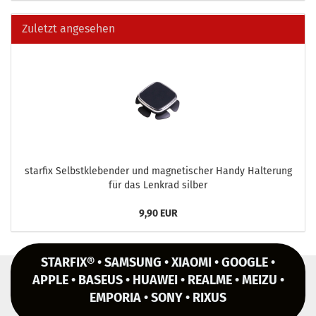
Zuletzt angesehen
star­fix Selbst­kle­ben­der und ma­gne­ti­scher Handy Hal­te­rung
für das Lenk­rad sil­ber
9,90 EUR
STARFIX® • SAMSUNG • XIAOMI • GOOGLE •
APPLE • BASEUS • HUAWEI • REALME • MEIZU •
EMPORIA • SONY • RIXUS