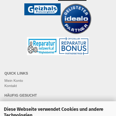
QUICK LINKS
Mein Konto
Kontakt
HÄUFIG GESUCHT
Fragen und Antworten Webshop
Fragen & Antworten Reparatur
Diese Webseite verwendet Cookies und andere
Qualitätsstandards für Ersatzteile
Technologien