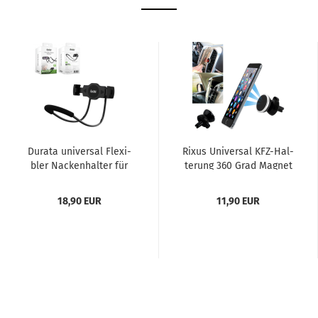
Du­ra­ta uni­ver­sal Fle­xi­
Rixus Uni­ver­sal KFZ-​Hal­
bler Na­cken­hal­ter für
te­rung 360 Grad Ma­gnet
Ge­rä­te 4-10 Zoll...
Lüf­tung Han­dy­hal­ter...
18,90 EUR
11,90 EUR