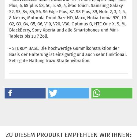
Plus, 6, 6S plus 5S, 5C, 5, 4S, 4, iPod touch, Samsung Galaxy
S2, S3, S4, S5, S6, S6 Edge Plus, S7, S8 Plus, S9, Note 2, 3, 4, 5,
8 Nexus, Motorola Droid Razr HD, Maxx, Nokia Lumia 920, LG
G2, G3. G4, G5, G6, V10, V20, V30, Optimus G, HTC One X, S, M,
BlackBerry, Sony Xperia und alle Smartphones und Mini-
Tablets bis zu 7 Zoll.
- STURDY BASE: Die hochwertige Gummikonstruktion der
Basis der Halterung ist einzigartig und auch sehr funktional.
Sehr gute Haltung trozu Straßenvibration.
ZU DIESEM PRODUKT EMPFEHLEN WIR IHNEN: