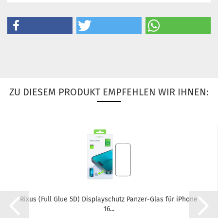
ZU DIESEM PRODUKT EMPFEHLEN WIR IHNEN:
Rixus (Full Glue 5D) Dis­play­schutz Panzer-​​Glas für iPho­ne
16...