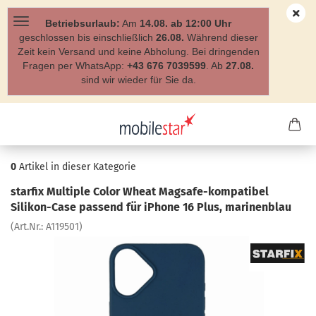
Betriebsurlaub:
Am
14.08. ab 12:00 Uhr
geschlossen bis einschließlich
26.08.
Während dieser
Zeit kein Versand und keine Abholung. Bei dringenden
Fragen per WhatsApp:
+43 676 7039599
. Ab
27.08.
sind wir wieder für Sie da.
0
Artikel in dieser Kategorie
star­fix Mul­ti­ple Color Wheat Magsafe-​kompatibel
Silikon-​Case pas­send für iPho­ne 16 Plus, ma­ri­ne­n­blau
(Art.Nr.:
A119501
)