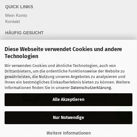
QUICK LINKS
Mein Konto
Kontakt
HÄUFIG GESUCHT
Fragen und Antworten Webshop
Fragen & Antworten Reparatur
Diese Webseite verwendet Cookies und andere
Qualitätsstandards für Ersatzteile
Technologien
Reparaturablauf
Wir verwenden Cookies und ähnliche Technologien, auch von
Drittanbietern, um die ordentliche Funktionsweise der Website zu
Vertrag widerrufen
gewährleisten, die Nutzung unseres Angebotes zu analysieren und
Ihnen ein bestmögliches Einkaufserlebnis bieten zu können. Weitere
Informationen finden Sie in unserer
Datenschutzerklärung
.
Zertifizierter & sicherer Onlineshop
Alle Akzeptieren
Kostenloser Versand ab 30 €
Vorkasse
Karte
Bar
Nachnahme
Nur Notwendige
Copyright © 2024 mobilestar.at - All Rights Reserved.
Weitere Informationen