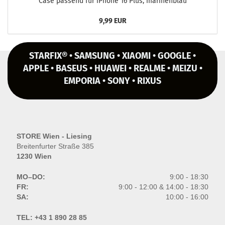
Case pas­send für iPho­ne 16 Plus, ma­ri­ne­n­blau
9,99 EUR
STARFIX® • SAMSUNG • XIAOMI • GOOGLE •
APPLE • BASEUS • HUAWEI • REALME • MEIZU •
EMPORIA • SONY • RIXUS
STORE Wien - Liesing
Breitenfurter Straße 385
1230 Wien
MO–DO:
9:00 - 18:30
FR:
9:00 - 12:00 & 14:00 - 18:30
SA:
10:00 - 16:00
TEL:
+43 1 890 28 85