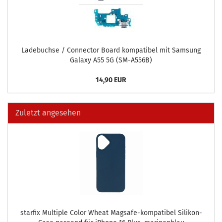
La­de­buch­se / Con­nec­tor Board kom­pa­ti­bel mit Sam­sung
Ga­la­xy A55 5G (SM-​A556B)
14,90 EUR
Zuletzt angesehen
star­fix Mul­ti­ple Color Wheat Magsafe-​kompatibel Silikon-​