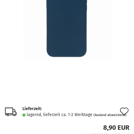
Lieferzeit:
A
lagernd, lieferzeit ca. 1-2 Werktage
(Ausland abweichend)
d
8,90 EUR
M