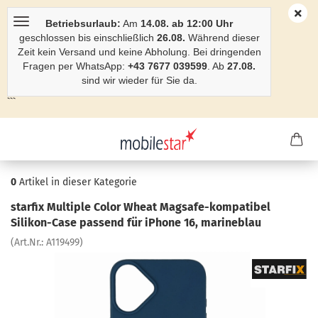
Betriebsurlaub:
Am
14.08. ab 12:00 Uhr
geschlossen bis einschließlich
26.08.
Während dieser
Zeit kein Versand und keine Abholung. Bei dringenden
Fragen per WhatsApp:
+43 7677 039599
. Ab
27.08.
sind wir wieder für Sie da.
```
0
Artikel in dieser Kategorie
star­fix Mul­ti­ple Color Wheat Magsafe-​kompatibel
Silikon-​Case pas­send für iPho­ne 16, ma­ri­ne­blau
(Art.Nr.:
A119499
)