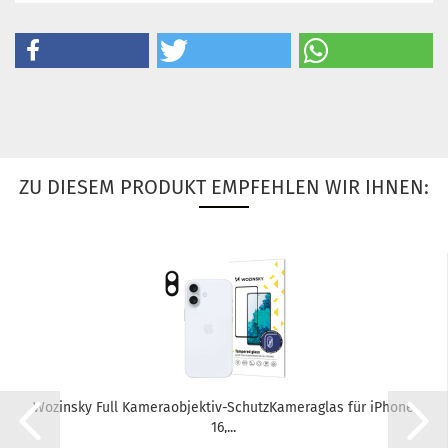
ZU DIESEM PRODUKT EMPFEHLEN WIR IHNEN:
Wo­zin­sky Full Kameraobjektiv-​​Schutz­Ka­me­ra­glas für iPho­ne
16,...