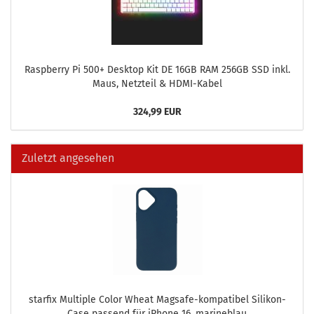
Raspber­ry Pi 500+ Desk­top Kit DE 16GB RAM 256GB SSD inkl.
Maus, Netz­teil & HDMI-​Kabel
324,99 EUR
Zuletzt angesehen
star­fix Mul­ti­ple Color Wheat Magsafe-​kompatibel Silikon-​
Case pas­send für iPho­ne 16, ma­ri­ne­blau