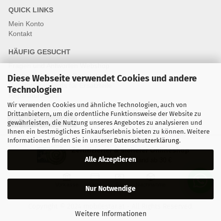
QUICK LINKS
Mein Konto
Kontakt
HÄUFIG GESUCHT
Fragen und Antworten Webshop
Fragen & Antworten Reparatur
Diese Webseite verwendet Cookies und andere
Qualitätsstandards für Ersatzteile
Technologien
Reparaturablauf
Wir verwenden Cookies und ähnliche Technologien, auch von
Drittanbietern, um die ordentliche Funktionsweise der Website zu
Vertrag widerrufen
gewährleisten, die Nutzung unseres Angebotes zu analysieren und
Ihnen ein bestmögliches Einkaufserlebnis bieten zu können. Weitere
Informationen finden Sie in unserer
Datenschutzerklärung
.
Zertifizierter & sicherer Onlineshop
Alle Akzeptieren
Kostenloser Versand ab 30 €
Vorkasse
Karte
Bar
Nachnahme
Nur Notwendige
Copyright © 2024 mobilestar.at - All Rights Reserved.
Weitere Informationen