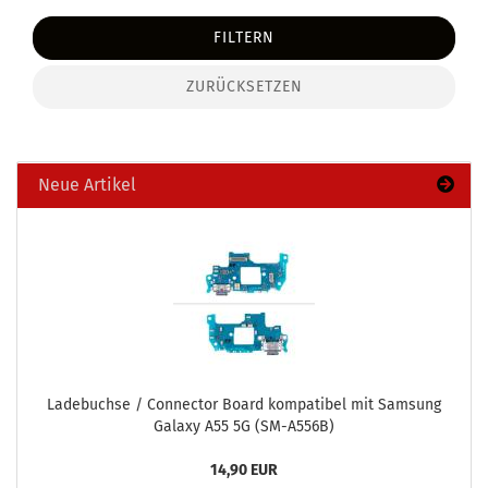
FILTERN
ZURÜCKSETZEN
Neue Artikel
La­de­buch­se / Con­nec­tor Board kom­pa­ti­bel mit Sam­sung
Ga­la­xy A55 5G (SM-​A556B)
14,90 EUR