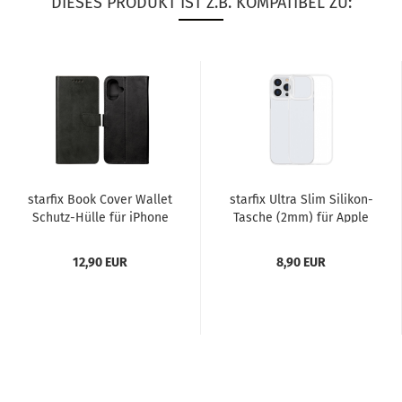
DIESES PRODUKT IST Z.B. KOMPATIBEL ZU:
star­fix Book Cover Wal­let
star­fix Ultra Slim Silikon-​​
Schutz-​​Hülle für iPho­ne
Ta­sche (2mm) für Apple
16, schwarz...
iPho­ne 16,...
12,90 EUR
8,90 EUR