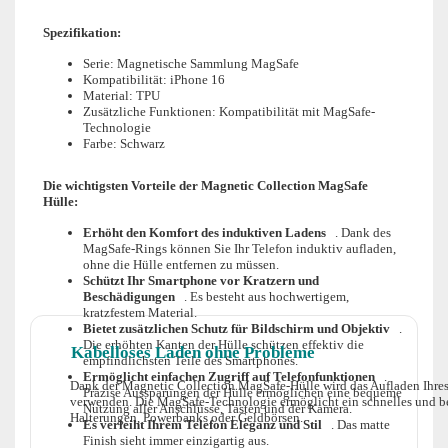
Spezifikation:
Serie: Magnetische Sammlung MagSafe
Kompatibilität: iPhone 16
Material: TPU
Zusätzliche Funktionen: Kompatibilität mit MagSafe-
Technologie
Farbe: Schwarz
Die wichtigsten Vorteile der Magnetic Collection MagSafe
Hülle:
Erhöht den Komfort des induktiven Ladens
. Dank des
MagSafe-Rings können Sie Ihr Telefon induktiv aufladen,
ohne die Hülle entfernen zu müssen.
Schützt Ihr Smartphone vor Kratzern und
Beschädigungen
. Es besteht aus hochwertigem,
kratzfestem Material.
Bietet zusätzlichen Schutz für Bildschirm und Objektiv
.
Die erhöhten Kanten der Hülle schützen effektiv die
Kabelloses Laden ohne Probleme
empfindlichsten Teile des Smartphones.
Ermöglicht einfachen Zugriff auf Telefonfunktionen
.
Dank der Magnetic Collection MagSafe-Hülle wird das Aufladen Ihres 
Präzise Aussparungen der Hülle ermöglichen eine bequeme
verwenden. Die MagSafe-Technologie ermöglicht ein schnelles und b
Nutzung aller Anschlüsse, Tasten und der Kamera.
Halterungen, Powerbanks oder Geldbörsen.
Es verleiht Ihrem Telefon Eleganz und Stil
. Das matte
Finish sieht immer einzigartig aus.