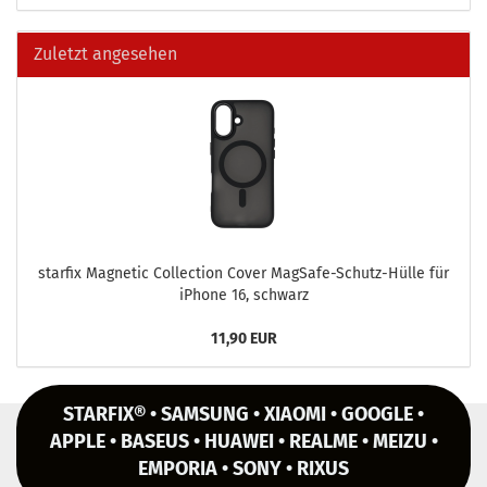
Zuletzt angesehen
star­fix Ma­gne­tic Collec­tion Cover MagSafe-​Schutz-Hülle für
iPho­ne 16, schwarz
11,90 EUR
STARFIX® • SAMSUNG • XIAOMI • GOOGLE •
APPLE • BASEUS • HUAWEI • REALME • MEIZU •
EMPORIA • SONY • RIXUS