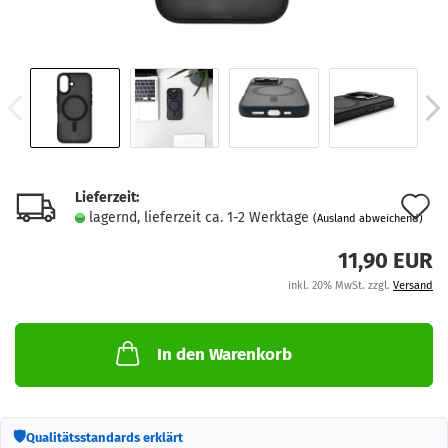
Lieferzeit:
A
lagernd, lieferzeit ca. 1-2 Werktage
(Ausland abweichend)
d
11,90 EUR
M
inkl. 20% MwSt. zzgl.
Versand
In den Warenkorb
🛡
Qualitätsstandards erklärt