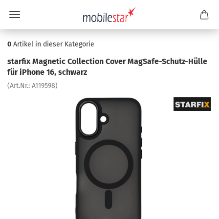
0
Artikel in dieser Kategorie
star­fix Ma­gne­tic Collec­tion Cover MagSafe-​Schutz-Hülle
für iPho­ne 16, schwarz
(Art.Nr.:
A119598
)