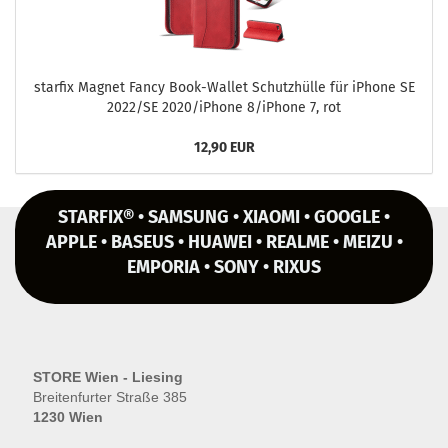
star­fix Ma­gnet Fancy Book-​Wallet Schutz­hül­le für iPho­ne SE
2022/SE 2020/iPho­ne 8/iPho­ne 7, rot
12,90 EUR
STARFIX® • SAMSUNG • XIAOMI • GOOGLE •
APPLE • BASEUS • HUAWEI • REALME • MEIZU •
EMPORIA • SONY • RIXUS
STORE Wien - Liesing
Breitenfurter Straße 385
1230 Wien