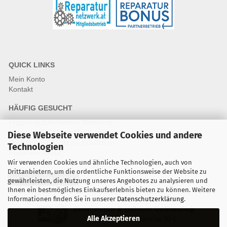
QUICK LINKS
Mein Konto
Kontakt
HÄUFIG GESUCHT
Fragen und Antworten Webshop
Fragen & Antworten Reparatur
Diese Webseite verwendet Cookies und andere
Qualitätsstandards für Ersatzteile
Technologien
Reparaturablauf
Wir verwenden Cookies und ähnliche Technologien, auch von
Drittanbietern, um die ordentliche Funktionsweise der Website zu
Vertrag widerrufen
gewährleisten, die Nutzung unseres Angebotes zu analysieren und
Ihnen ein bestmögliches Einkaufserlebnis bieten zu können. Weitere
Informationen finden Sie in unserer
Datenschutzerklärung
.
Zertifizierter & sicherer Onlineshop
Alle Akzeptieren
Kostenloser Versand ab 30 €