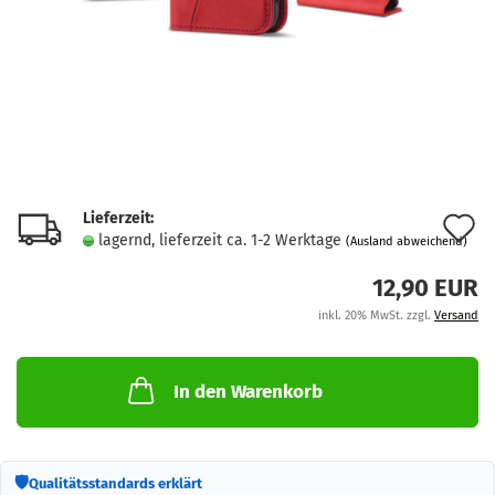
Lieferzeit:
A
lagernd, lieferzeit ca. 1-2 Werktage
(Ausland abweichend)
d
12,90 EUR
M
inkl. 20% MwSt. zzgl.
Versand
In den Warenkorb
🛡
Qualitätsstandards erklärt