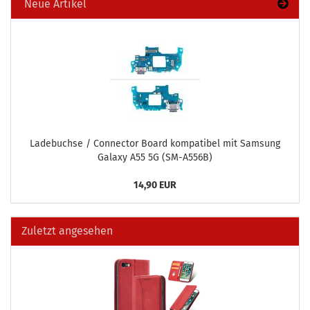
Neue Artikel
La­de­buch­se / Con­nec­tor Board kom­pa­ti­bel mit Sam­sung
Ga­la­xy A55 5G (SM-​A556B)
14,90 EUR
Zuletzt angesehen