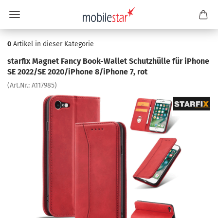
0
Artikel in dieser Kategorie
star­fix Ma­gnet Fancy Book-​Wallet Schutz­hül­le für iPho­ne
SE 2022/SE 2020/iPho­ne 8/iPho­ne 7, rot
(Art.Nr.:
A117985
)