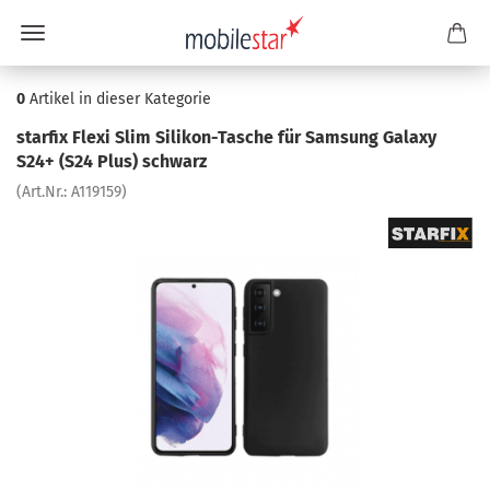
0
Artikel in dieser Kategorie
star­fix Flexi Slim Silikon-​Tasche für Sam­sung Ga­la­xy
S24+ (S24 Plus) schwarz
(Art.Nr.:
A119159
)