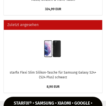
324,99 EUR
Zuletzt angesehen
star­fix Flexi Slim Silikon-​Tasche für Sam­sung Ga­la­xy S24+
(S24 Plus) schwarz
8,90 EUR
STARFIX® • SAMSUNG • XIAOMI • GOOGLE •