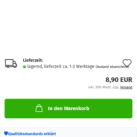
Lieferzeit:
A
lagernd, lieferzeit ca. 1-2 Werktage
(Ausland abweichend)
d
8,90 EUR
M
inkl. 20% MwSt. zzgl.
Versand
In den Warenkorb
🛡
Qualitätsstandards erklärt