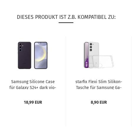
DIESES PRODUKT IST Z.B. KOMPATIBEL ZU:
Sam­sung Si­li­co­ne Case
star­fix Flexi Slim Silikon-​​
für Ga­la­xy S24+ dark vio­
Ta­sche für Sam­sung Ga­
let (EF-​PS926TEEGWW)...
la­xy S24+ (S24...
18,99 EUR
8,90 EUR