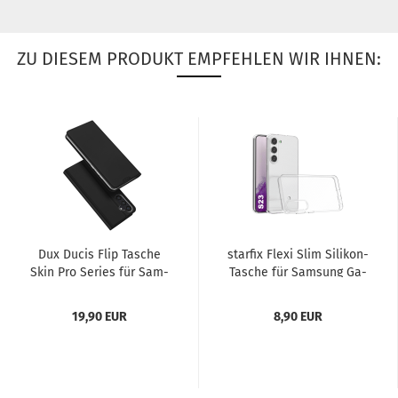
ZU DIESEM PRODUKT EMPFEHLEN WIR IHNEN:
Dux Ducis Flip Ta­sche
star­fix Flexi Slim Silikon-​​
Skin Pro Se­ries für Sam­
Ta­sche für Sam­sung Ga­
sung Ga­la­xy S24+...
la­xy S24+ (S24...
19,90 EUR
8,90 EUR