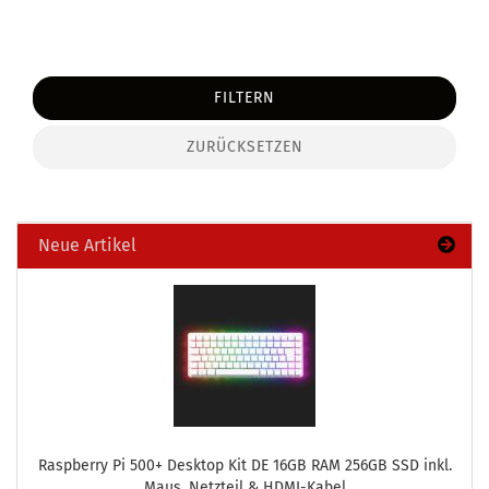
FILTERN
ZURÜCKSETZEN
Neue Artikel
Raspber­ry Pi 500+ Desk­top Kit DE 16GB RAM 256GB SSD inkl.
Maus, Netz­teil & HDMI-​Kabel