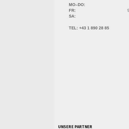
MO–DO:
FR:
9
SA:
TEL:
+43 1 890 28 85
UNSERE PARTNER