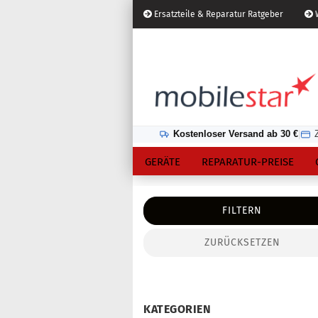
Ersatzteile & Reparatur Ratgeber
W
Österreich
Kundenlogin
Lieferland
Kostenloser Versand ab 30 €
|
GERÄTE
REPARATUR-PREISE
FILTERN
ZURÜCKSETZEN
Konto erstellen
Passwort vergessen?
KATEGORIEN