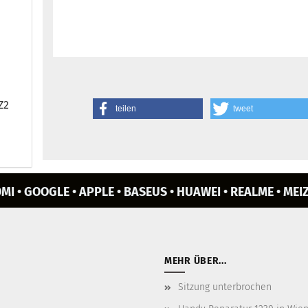
 Z2
teilen
tweet
MI • GOOGLE • APPLE • BASEUS • HUAWEI • REALME • MEIZ
MEHR ÜBER...
Sitzung unterbrochen