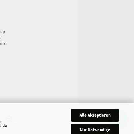
hop
r
eile
Alle Akzeptieren
,
Nachnahme
 Sie
Nur Notwendige