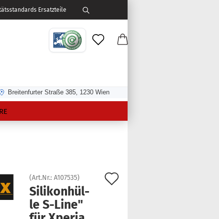
ätsstandards Ersatzteile
Breitenfurter Straße 385, 1230 Wien
RE
Auf
(Art.Nr.:
A107535
)
Si­li­kon­hül­
den
le S-​Line"
Merkzettel
für Xpe­ria