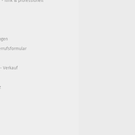
- flink & professionell
ngen
errufsformular
 - Verkauf
z