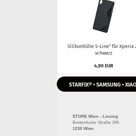
Si­li­kon­hül­le S-​Line" für Xpe­ria
schwarz
4,90 EUR
STARFIX® • SAMSUNG • XIAO
STORE Wien - Liesing
Breitenfurter Straße 385
1230 Wien