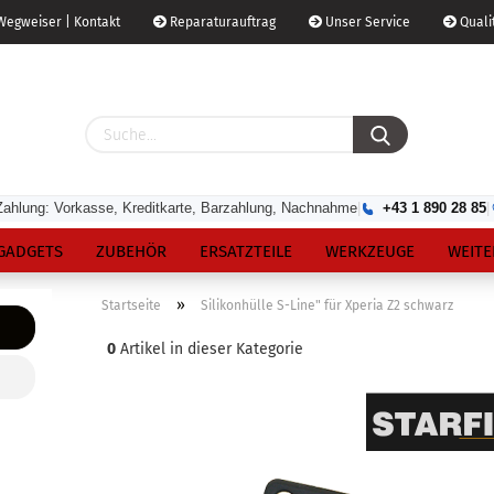
egweiser | Kontakt
Reparaturauftrag
Unser Service
Qualit
Zahlung: Vorkasse, Kreditkarte, Barzahlung, Nachnahme
|
+43 1 890 28 85
|
GADGETS
ZUBEHÖR
ERSATZTEILE
WERKZEUGE
WEITE
»
Startseite
Silikonhülle S-Line" für Xperia Z2 schwarz
0
Artikel in dieser Kategorie