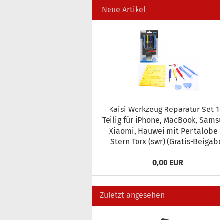
Neue Artikel
Kaisi Werk­zeug Re­pa­ra­tur Set 10
Teilig für iPho­ne, MacBook, Sam­s
Xiao­mi, Hau­wei mit Pen­talo­be 5
Stern Torx (swr) (Gratis-​Beigab
0,00 EUR
Zuletzt angesehen