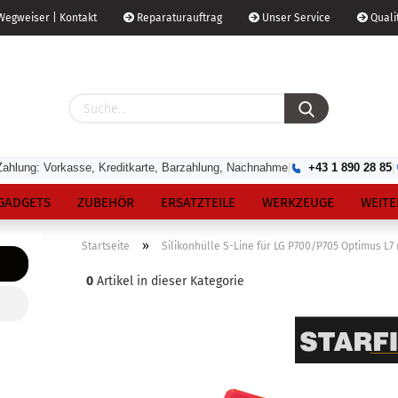
egweiser | Kontakt
Reparaturauftrag
Unser Service
Qualit
Zahlung: Vorkasse, Kreditkarte, Barzahlung, Nachnahme
|
+43 1 890 28 85
|
GADGETS
ZUBEHÖR
ERSATZTEILE
WERKZEUGE
WEITE
»
Startseite
Silikonhülle S-Line für LG P700/P705 Optimus L7
0
Artikel in dieser Kategorie