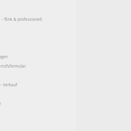
- flink & professionell
ngen
errufsformular
 - Verkauf
z