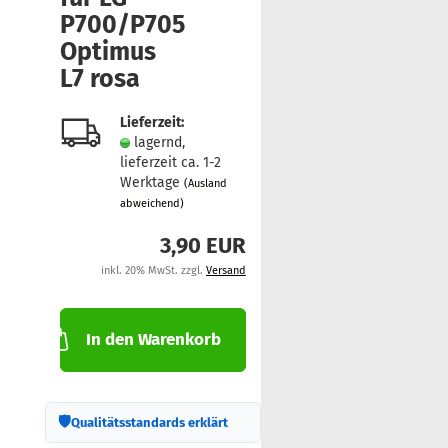
P700/P705
Op­ti­mus
L7 rosa
Lieferzeit:
lagernd,
lieferzeit ca. 1-2
Werktage
(Ausland
abweichend)
3,90 EUR
inkl. 20% MwSt. zzgl.
Versand
In den Warenkorb
🛡
Qualitätsstandards erklärt