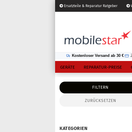
Ersatzteile & Reparatur Ratgeber
W
Österreich
Kundenlogin
Lieferland
Kostenloser Versand ab 30 €
|
GERÄTE
REPARATUR-PREISE
FILTERN
ZURÜCKSETZEN
Konto erstellen
Passwort vergessen?
KATEGORIEN