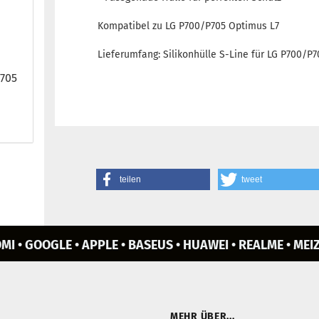
Kompatibel zu LG P700/P705 Optimus L7
Lieferumfang: Silikonhülle S-Line für LG P700/P
P705
teilen
tweet
MI • GOOGLE • APPLE • BASEUS • HUAWEI • REALME • MEIZ
MEHR ÜBER...