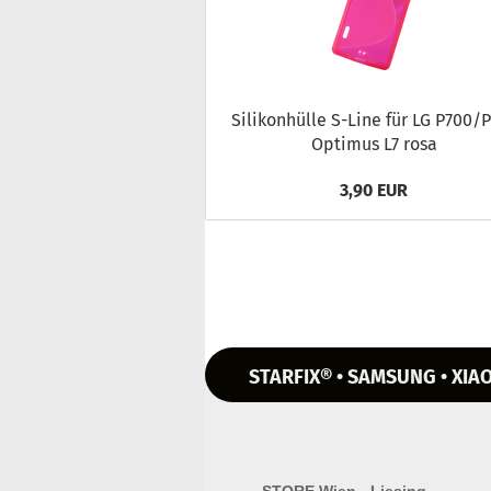
Si­li­kon­hül­le S-​Line für LG P700/
Op­ti­mus L7 rosa
3,90 EUR
STARFIX® • SAMSUNG • XIAO