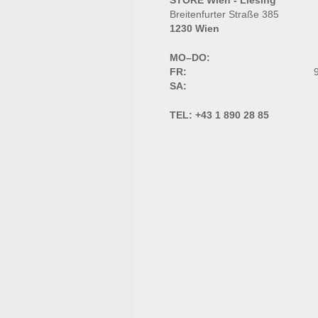
STORE Wien - Liesing
Breitenfurter Straße 385
1230 Wien
MO–DO:
FR:
9
SA:
TEL:
+43 1 890 28 85