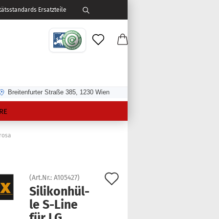
ätsstandards Ersatzteile
Breitenfurter Straße 385, 1230 Wien
RE
 rosa
Auf
(Art.Nr.:
A105427
)
Si­li­kon­hül­
den
le S-​Line
Merkzettel
für LG