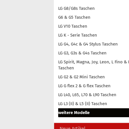
LG G8/G8s Taschen
G6 & G5 Taschen
LG V10 Taschen
LG K - Serie Taschen
LG G4, G4c & G4 Stylus Taschen
LG G3, G3s & G4s Taschen
LG Spirit, Magna, Joy, Leon, L Fino & 
Taschen
LG G2 & G2 Mini Taschen
LG G flex 2 & G flex Taschen
LG L40, L65, L70 & L90 Taschen
LG L3 (II) & L5 (II) Taschen
weitere Modelle
Neue Artikel