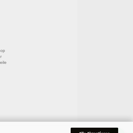
hop
r
eile