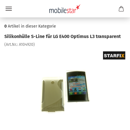
0
Artikel in dieser Kategorie
Si­li­kon­hül­le S-​Line für LG E400 Op­ti­mus L3 trans­pa­rent
(Art.Nr.:
A104920
)