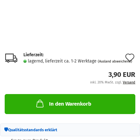
Lieferzeit:
A
lagernd, lieferzeit ca. 1-2 Werktage
(Ausland abweichend)
d
3,90 EUR
M
inkl. 20% MwSt. zzgl.
Versand
In den Warenkorb
🛡
Qualitätsstandards erklärt