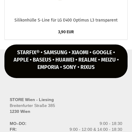
Si­li­kon­hül­le S-​Line für LG E400 Op­ti­mus L3 trans­pa­rent
3,90 EUR
STARFIX® • SAMSUNG • XIAOMI • GOOGLE •
APPLE • BASEUS • HUAWEI • REALME • MEIZU •
EMPORIA • SONY • RIXUS
STORE Wien - Liesing
Breitenfurter Straße 385
1230 Wien
MO–DO:
9:00 - 18:30
FR:
9:00 - 12:00 & 14:00 - 18:30