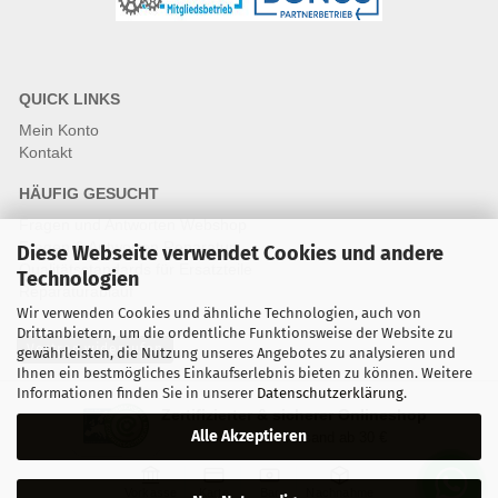
QUICK LINKS
Mein Konto
Kontakt
HÄUFIG GESUCHT
Fragen und Antworten Webshop
Fragen & Antworten Reparatur
Diese Webseite verwendet Cookies und andere
Qualitätsstandards für Ersatzteile
Technologien
Reparaturablauf
Wir verwenden Cookies und ähnliche Technologien, auch von
Drittanbietern, um die ordentliche Funktionsweise der Website zu
Vertrag widerrufen
gewährleisten, die Nutzung unseres Angebotes zu analysieren und
Ihnen ein bestmögliches Einkaufserlebnis bieten zu können. Weitere
Informationen finden Sie in unserer
Datenschutzerklärung
.
Zertifizierter & sicherer Onlineshop
Alle Akzeptieren
Kostenloser Versand ab 30 €
Vorkasse
Karte
Bar
Nachnahme