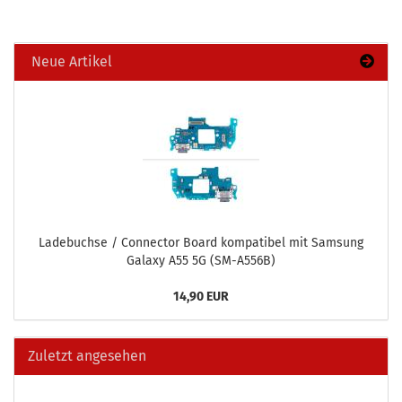
Neue Artikel
La­de­buch­se / Con­nec­tor Board kom­pa­ti­bel mit Sam­sung
Ga­la­xy A55 5G (SM-​A556B)
14,90 EUR
Zuletzt angesehen