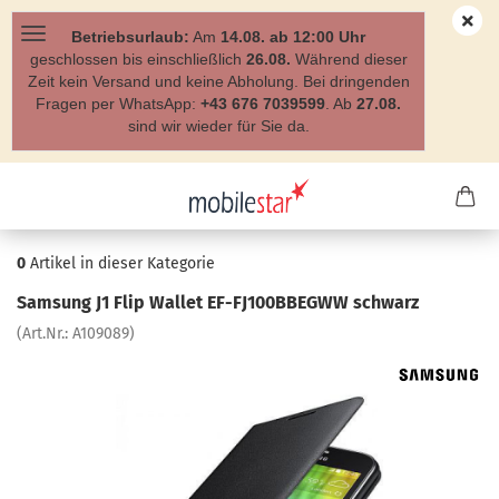
Betriebsurlaub:
Am
14.08. ab 12:00 Uhr
geschlossen bis einschließlich
26.08.
Während dieser
Zeit kein Versand und keine Abholung. Bei dringenden
Fragen per WhatsApp:
+43 676 7039599
. Ab
27.08.
sind wir wieder für Sie da.
0
Artikel in dieser Kategorie
Sam­sung J1 Flip Wal­let EF-​FJ100BBEGWW schwarz
(Art.Nr.:
A109089
)