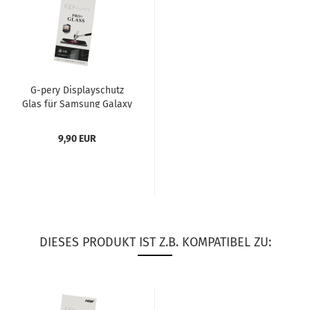
G-​pery Dis­play­schutz
Glas für Sam­sung Ga­la­xy
J1 (2017)
9,90 EUR
DIESES PRODUKT IST Z.B. KOMPATIBEL ZU: