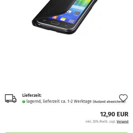
Lieferzeit:
A
lagernd, lieferzeit ca. 1-2 Werktage
(Ausland abweichend)
d
12,90 EUR
M
inkl. 20% MwSt. zzgl.
Versand