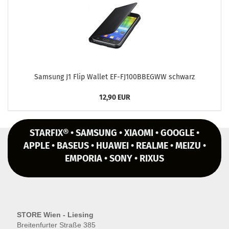
Sam­sung J1 Flip Wal­let EF-​FJ100BBEGWW schwarz
12,90 EUR
STARFIX® • SAMSUNG • XIAOMI • GOOGLE •
APPLE • BASEUS • HUAWEI • REALME • MEIZU •
EMPORIA • SONY • RIXUS
STORE Wien - Liesing
Breitenfurter Straße 385