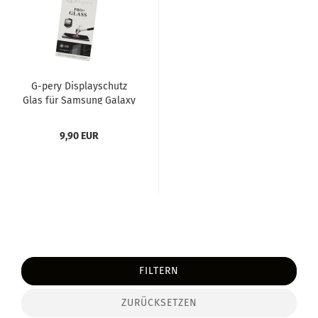
G-​pery Dis­play­schutz
Glas für Sam­sung Ga­la­xy
J1 (2017)
9,90 EUR
FILTERN
ZURÜCKSETZEN