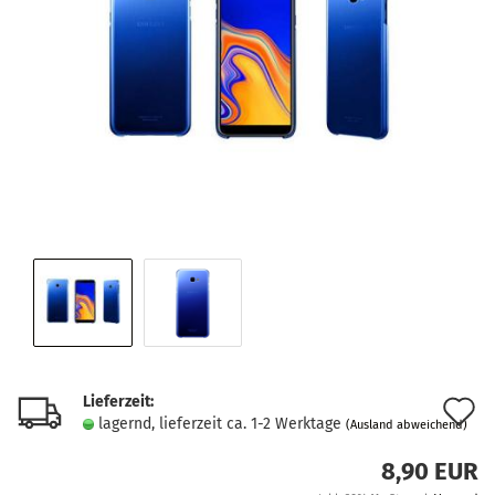
Lieferzeit:
A
lagernd, lieferzeit ca. 1-2 Werktage
(Ausland abweichend)
d
8,90 EUR
M