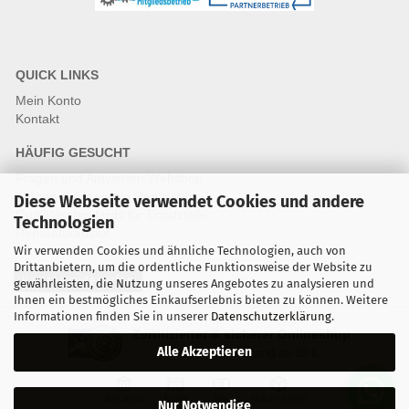
QUICK LINKS
Mein Konto
Kontakt
HÄUFIG GESUCHT
Fragen und Antworten Webshop
Fragen & Antworten Reparatur
Diese Webseite verwendet Cookies und andere
Qualitätsstandards für Ersatzteile
Technologien
Reparaturablauf
Wir verwenden Cookies und ähnliche Technologien, auch von
Drittanbietern, um die ordentliche Funktionsweise der Website zu
Vertrag widerrufen
gewährleisten, die Nutzung unseres Angebotes zu analysieren und
Ihnen ein bestmögliches Einkaufserlebnis bieten zu können. Weitere
Informationen finden Sie in unserer
Datenschutzerklärung
.
Zertifizierter & sicherer Onlineshop
Alle Akzeptieren
Kostenloser Versand ab 30 €
Vorkasse
Karte
Bar
Nachnahme
Nur Notwendige