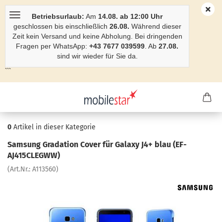
Betriebsurlaub:
Am
14.08. ab 12:00 Uhr
geschlossen bis einschließlich
26.08.
Während dieser
Zeit kein Versand und keine Abholung. Bei dringenden
Fragen per WhatsApp:
+43 7677 039599
. Ab
27.08.
sind wir wieder für Sie da.
```
0
Artikel in dieser Kategorie
Sam­sung Gra­da­ti­on Cover für Ga­la­xy J4+ blau (EF-​
AJ415CLEGWW)
(Art.Nr.:
A113560
)