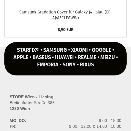
Sam­sung Gra­da­ti­on Cover für Ga­la­xy J4+ blau (EF-​
AJ415CLEGWW)
8,90 EUR
STARFIX® • SAMSUNG • XIAOMI • GOOGLE •
APPLE • BASEUS • HUAWEI • REALME • MEIZU •
EMPORIA • SONY • RIXUS
STORE Wien - Liesing
Breitenfurter Straße 385
1230 Wien
MO–DO:
9:00 - 18:30
FR:
9:00 - 12:00 & 14:00 - 18:30