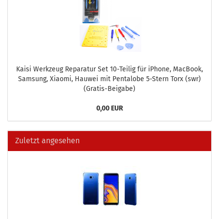
Kaisi Werk­zeug Re­pa­ra­tur Set 10-​Teilig für iPho­ne, MacBook,
Sam­sung, Xiao­mi, Hau­wei mit Pen­talo­be 5-​Stern Torx (swr)
(Gratis-​Beigabe)
0,00 EUR
Zuletzt angesehen