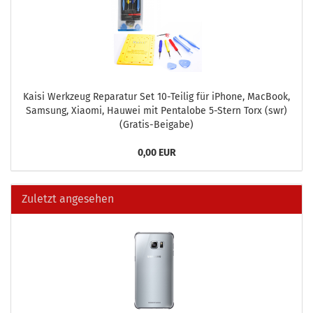
Kaisi Werk­zeug Re­pa­ra­tur Set 10-​Teilig für iPho­ne, MacBook,
Sam­sung, Xiao­mi, Hau­wei mit Pen­talo­be 5-​Stern Torx (swr)
(Gratis-​Beigabe)
0,00 EUR
Zuletzt angesehen