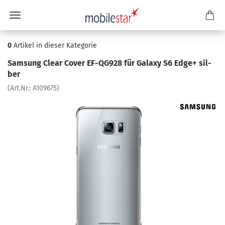
0
Artikel in dieser Kategorie
Sam­sung Clear Cover EF-​QG928 für Ga­la­xy S6 Edge+ sil­
ber
(Art.Nr.:
A109675
)