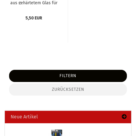
aus ge­här­te­tem Glas für
Sam­sung Ga­la­xy...
5,50 EUR
FILTERN
ZURÜCKSETZEN
Neue Artikel