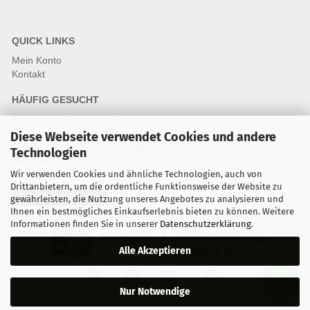
QUICK LINKS
Mein Konto
Kontakt
HÄUFIG GESUCHT
Fragen und Antworten Webshop
Fragen & Antworten Reparatur
Diese Webseite verwendet Cookies und andere
Qualitätsstandards für Ersatzteile
Technologien
Reparaturablauf
Wir verwenden Cookies und ähnliche Technologien, auch von
Drittanbietern, um die ordentliche Funktionsweise der Website zu
Vertrag widerrufen
gewährleisten, die Nutzung unseres Angebotes zu analysieren und
Ihnen ein bestmögliches Einkaufserlebnis bieten zu können. Weitere
Informationen finden Sie in unserer
Datenschutzerklärung
.
Zertifizierter & sicherer Onlineshop
Alle Akzeptieren
Kostenloser Versand ab 30 €
Vorkasse
Karte
Bar
Nachnahme
Nur Notwendige