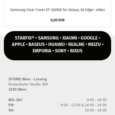
Sam­sung Clear Cover EF-​QG928 für Ga­la­xy S6 Edge+ sil­ber
8,00 EUR
STARFIX® • SAMSUNG • XIAOMI • GOOGLE •
APPLE • BASEUS • HUAWEI • REALME • MEIZU •
EMPORIA • SONY • RIXUS
STORE Wien - Liesing
Breitenfurter Straße 385
1230 Wien
MO–DO:
9:00 - 18:30
FR:
9:00 - 12:00 & 14:00 - 18:30
SA:
10:00 - 16:00