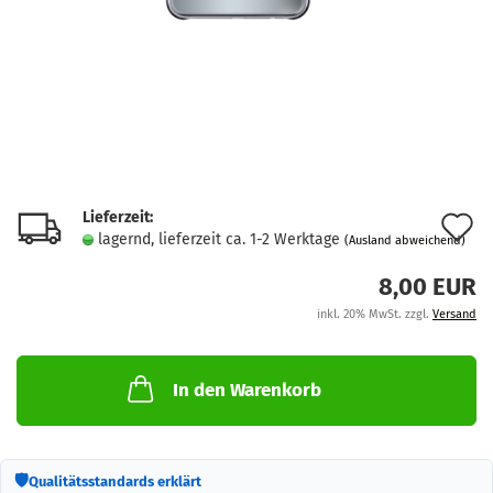
Lieferzeit:
A
lagernd, lieferzeit ca. 1-2 Werktage
(Ausland abweichend)
d
8,00 EUR
M
inkl. 20% MwSt. zzgl.
Versand
In den Warenkorb
🛡
Qualitätsstandards erklärt