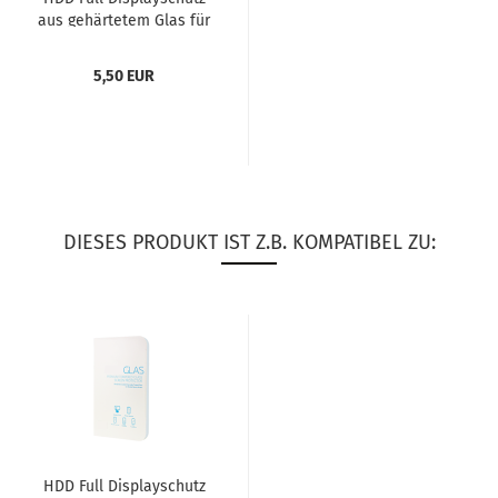
aus ge­här­te­tem Glas für
Sam­sung Ga­la­xy...
5,50 EUR
DIESES PRODUKT IST Z.B. KOMPATIBEL ZU:
HDD Full Dis­play­schutz