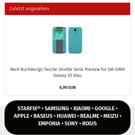
Zuletzt angesehen
Rock Buch­de­sign Ta­sche Shut­tle Serie Pre­view für SM-​G900
Ga­la­xy S5 blau
6,90 EUR
STARFIX® • SAMSUNG • XIAOMI • GOOGLE •
APPLE • BASEUS • HUAWEI • REALME • MEIZU •
EMPORIA • SONY • RIXUS