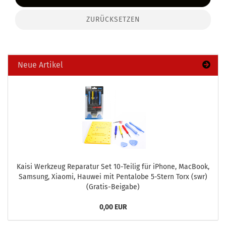
ZURÜCKSETZEN
Neue Artikel
Kaisi Werk­zeug Re­pa­ra­tur Set 10-​Teilig für iPho­ne, MacBook,
Sam­sung, Xiao­mi, Hau­wei mit Pen­talo­be 5-​Stern Torx (swr)
(Gratis-​Beigabe)
0,00 EUR