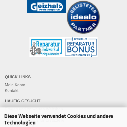
QUICK LINKS
Mein Konto
Kontakt
HÄUFIG GESUCHT
Fragen und Antworten Webshop
Fragen & Antworten Reparatur
Diese Webseite verwendet Cookies und andere
Qualitätsstandards für Ersatzteile
Technologien
Reparaturablauf