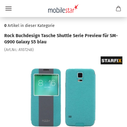
0
Artikel in dieser Kategorie
Rock Buch­de­sign Ta­sche Shut­tle Serie Pre­view für SM-​
G900 Ga­la­xy S5 blau
(Art.Nr.:
A107248
)