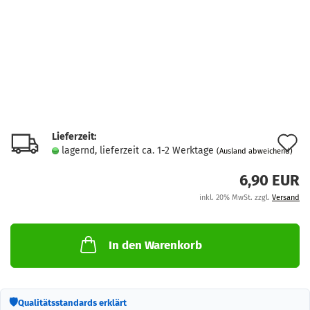
Lieferzeit:
A
lagernd, lieferzeit ca. 1-2 Werktage
(Ausland abweichend)
d
6,90 EUR
M
inkl. 20% MwSt. zzgl.
Versand
In den Warenkorb
🛡
Qualitätsstandards erklärt