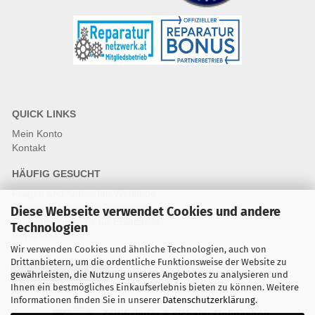
QUICK LINKS
Mein Konto
Kontakt
HÄUFIG GESUCHT
Fragen und Antworten Webshop
Fragen & Antworten Reparatur
Diese Webseite verwendet Cookies und andere
Qualitätsstandards für Ersatzteile
Technologien
Reparaturablauf
Wir verwenden Cookies und ähnliche Technologien, auch von
Drittanbietern, um die ordentliche Funktionsweise der Website zu
Vertrag widerrufen
gewährleisten, die Nutzung unseres Angebotes zu analysieren und
Ihnen ein bestmögliches Einkaufserlebnis bieten zu können. Weitere
Informationen finden Sie in unserer
Datenschutzerklärung
.
Zertifizierter & sicherer Onlineshop