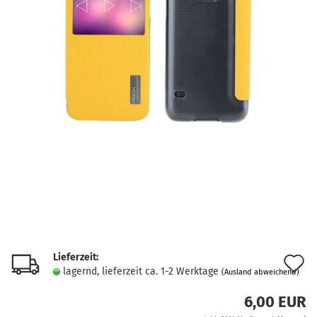
Lieferzeit:
A
lagernd, lieferzeit ca. 1-2 Werktage
(Ausland abweichend)
d
6,00 EUR
M