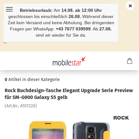
Betriebsurlaub:
Am
14.08. ab 12:00 Uhr
geschlossen bis einschließlich
26.08.
Während dieser
Zeit kein Versand und keine Abholung. Bei dringenden
Fragen per WhatsApp:
+43 7677 039599
. Ab
27.08.
sind wir wieder für Sie da.
```
0
Artikel in dieser Kategorie
Rock Buchdesign-​Tasche Ele­gant Up­grade Serie Pre­view
für SM-​G900 Ga­la­xy S5 gelb
(Art.Nr.:
A107220
)