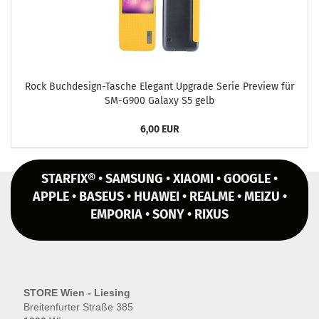
Rock Buchdesign-​Tasche Ele­gant Up­grade Serie Pre­view für
SM-​G900 Ga­la­xy S5 gelb
6,00 EUR
STARFIX® • SAMSUNG • XIAOMI • GOOGLE •
APPLE • BASEUS • HUAWEI • REALME • MEIZU •
EMPORIA • SONY • RIXUS
STORE Wien - Liesing
Breitenfurter Straße 385