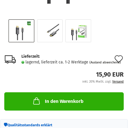
Lieferzeit:
A
lagernd, lieferzeit ca. 1-2 Werktage
(Ausland abweichend)
d
15,90 EUR
M
inkl. 20% MwSt. zzgl.
Versand
In den Warenkorb
🛡
Qualitätsstandards erklärt