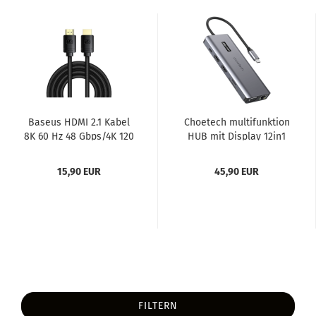
Ba­seus HDMI 2.1 Kabel
Choe­tech mul­ti­funk­ti­on
8K 60 Hz 48 Gbps/4K 120
HUB mit Dis­play 12in1
Hz/2K 144 Hz 3D...
USB-C auf USB-C,...
15,90 EUR
45,90 EUR
FILTERN