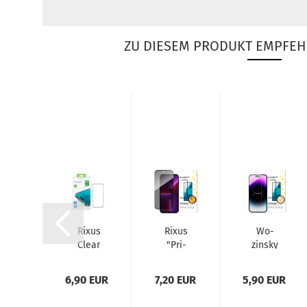
ZU DIESEM PRODUKT EMPFEH
ixus
Rixus
Rixus
Wo­
ssic03
Clear
"Pri­
zin­sky
gne­tic
HD Full
va­cy"
Dis­
over
Cur­ved
Anti-​
play­
0 EUR
6,90 EUR
7,20 EUR
5,90 EUR
gSafe
Dis­
Spy-​
schutz
utz-​​
play­
Filter
aus