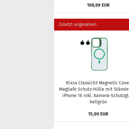
198,99 EUR
Zuletzt angesehen
Rixus Classic03 Ma­gne­tic Cove
MagSafe Schutz-​Hülle mit Stän­de
iPho­ne 16 inkl. Kamera-​Schutzgl
hell­grün
15,90 EUR