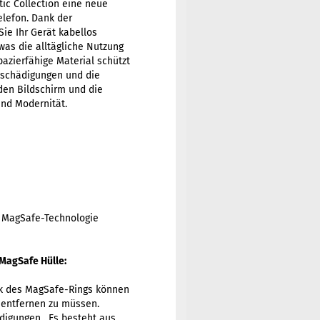
ic Collection eine neue
elefon. Dank der
ie Ihr Gerät kabellos
as die alltägliche Nutzung
azierfähige Material schützt
Beschädigungen und die
den Bildschirm und die
und Modernität.
t MagSafe-Technologie
 MagSafe Hülle:
nk des MagSafe-Rings können
e entfernen zu müssen.
digungen . Es besteht aus