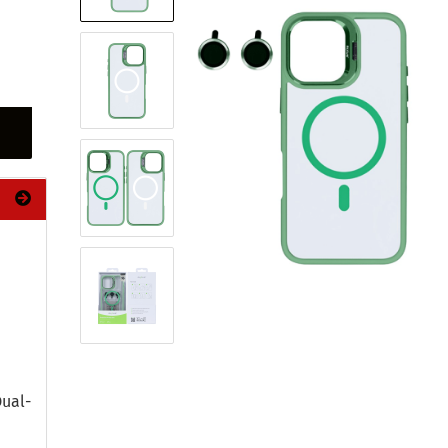
ual-​