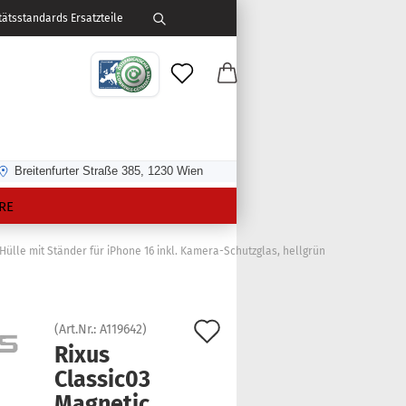
ätsstandards Ersatzteile
Breitenfurter Straße 385, 1230 Wien
RE
ülle mit Ständer für iPhone 16 inkl. Kamera-Schutzglas, hellgrün
Auf
(Art.Nr.:
A119642
)
Rixus
den
Classic03
Merkzettel
Ma­gne­tic