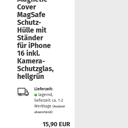
Cover
MagSafe
Schutz-​
Hülle mit
Stän­der
für iPho­ne
16 inkl.
Kamera-​
Schutzglas,
hell­grün
Lieferzeit:
lagernd,
lieferzeit ca. 1-2
Werktage
(Ausland
abweichend)
15,90 EUR