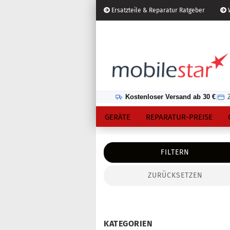
Ersatzteile & Reparatur Ratgeber
W
Österreich
Kundenlogin
Lieferland
Kostenloser Versand ab 30 €
|
GERÄTE
REPARATUR-PREISE
FILTERN
ZURÜCKSETZEN
Konto erstellen
Passwort vergessen?
KATEGORIEN