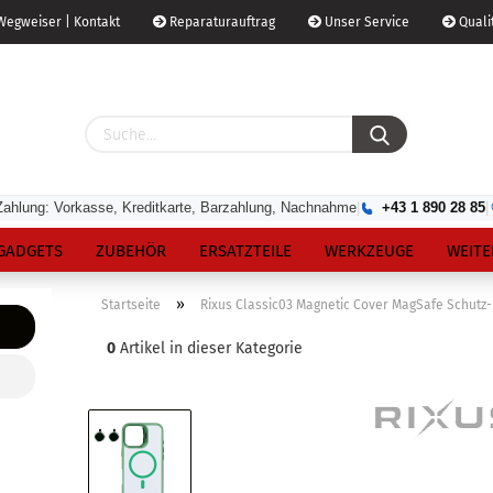
egweiser | Kontakt
Reparaturauftrag
Unser Service
Qualit
Zahlung: Vorkasse, Kreditkarte, Barzahlung, Nachnahme
|
+43 1 890 28 85
|
GADGETS
ZUBEHÖR
ERSATZTEILE
WERKZEUGE
WEITE
»
Startseite
Rixus Classic03 Magnetic Cover MagSafe Schutz-H
0
Artikel in dieser Kategorie