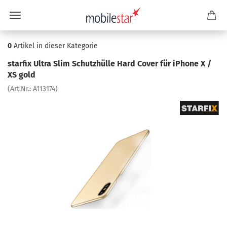
0
Artikel in dieser Kategorie
star­fix Ultra Slim Schutz­hül­le Hard Cover für iPho­ne X /
XS gold
(Art.Nr.:
A113174
)