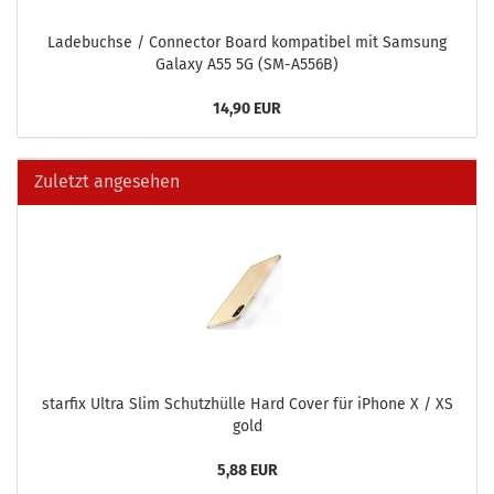
La­de­buch­se / Con­nec­tor Board kom­pa­ti­bel mit Sam­sung
Ga­la­xy A55 5G (SM-​A556B)
14,90 EUR
Zuletzt angesehen
star­fix Ultra Slim Schutz­hül­le Hard Cover für iPho­ne X / XS
gold
5,88 EUR