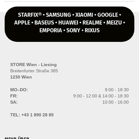
STARFIX® • SAMSUNG • XIAOMI • GOOGLE •
APPLE • BASEUS • HUAWEI • REALME • MEIZU •
EMPORIA • SONY • RIXUS
STORE Wien - Liesing
Breitenfurter Straße 385
1230 Wien
MO–DO:
9:00 - 18:30
FR:
9:00 - 12:00 & 14:00 - 18:30
SA:
10:00 - 16:00
TEL:
+43 1 890 28 85