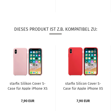
DIESES PRODUKT IST Z.B. KOMPATIBEL ZU:
star­fix Si­li­kon Cover S-​
star­fix Si­li­con Cover S-​
Case für Apple iPho­ne XS
Case für Apple iPho­ne XS
/ X rosa
/ X rot
7,90 EUR
7,90 EUR