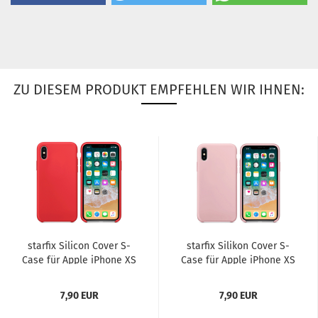
ZU DIESEM PRODUKT EMPFEHLEN WIR IHNEN:
star­fix Si­li­con Cover S-​
star­fix Si­li­kon Cover S-​
Case für Apple iPho­ne XS
Case für Apple iPho­ne XS
/ X rot
/ X rosa
7,90 EUR
7,90 EUR