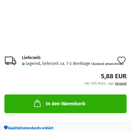
Lieferzeit:
A
lagernd, lieferzeit ca. 1-2 Werktage
(Ausland abweichend)
d
5,88 EUR
M
inkl. 20% MwSt. zzgl.
Versand
In den Warenkorb
🛡
Qualitätsstandards erklärt