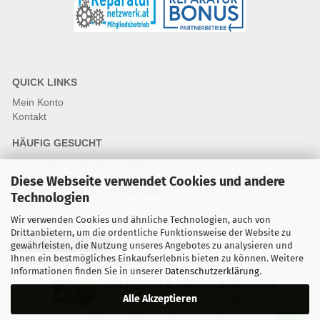
QUICK LINKS
Mein Konto
Kontakt
HÄUFIG GESUCHT
Fragen und Antworten Webshop
Fragen & Antworten Reparatur
Diese Webseite verwendet Cookies und andere
Qualitätsstandards für Ersatzteile
Technologien
Reparaturablauf
Wir verwenden Cookies und ähnliche Technologien, auch von
Drittanbietern, um die ordentliche Funktionsweise der Website zu
Vertrag widerrufen
gewährleisten, die Nutzung unseres Angebotes zu analysieren und
Ihnen ein bestmögliches Einkaufserlebnis bieten zu können. Weitere
Informationen finden Sie in unserer
Datenschutzerklärung
.
Zertifizierter & sicherer Onlineshop
Alle Akzeptieren
Kostenloser Versand ab 30 €