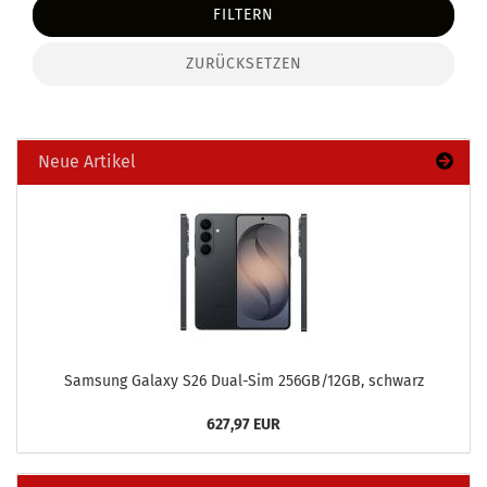
FILTERN
ZURÜCKSETZEN
Neue Artikel
Sam­sung Ga­la­xy S26 Dual-​Sim 256GB/12GB, schwarz
627,97 EUR