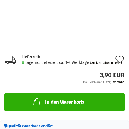
Lieferzeit:
A
lagernd, lieferzeit ca. 1-2 Werktage
(Ausland abweichend)
d
3,90 EUR
M
inkl. 20% MwSt. zzgl.
Versand
In den Warenkorb
🛡
Qualitätsstandards erklärt