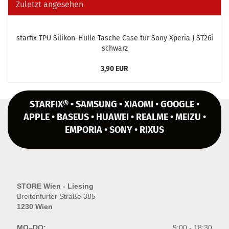
Zuletzt angesehen
star­fix TPU Silikon-​Hülle Ta­sche Case für Sony Xpe­ria J ST26i
schwarz
3,90 EUR
STARFIX® • SAMSUNG • XIAOMI • GOOGLE •
APPLE • BASEUS • HUAWEI • REALME • MEIZU •
EMPORIA • SONY • RIXUS
STORE Wien - Liesing
Breitenfurter Straße 385
1230 Wien
MO–DO:
9:00 - 18:30