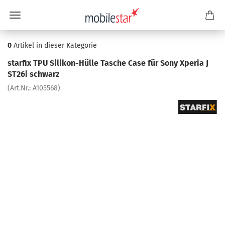
0
Artikel in dieser Kategorie
star­fix TPU Silikon-​Hülle Ta­sche Case für Sony Xpe­ria J
ST26i schwarz
(Art.Nr.:
A105568
)