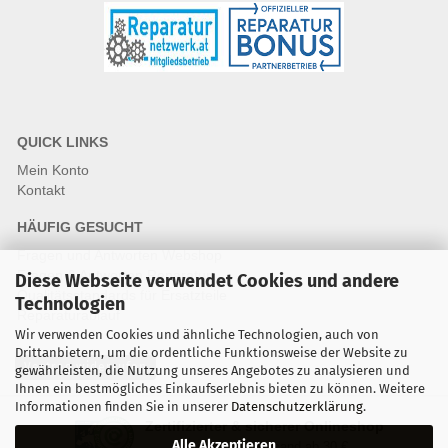
QUICK LINKS
Mein Konto
Kontakt
HÄUFIG GESUCHT
Fragen und Antworten Webshop
Fragen & Antworten Reparatur
Diese Webseite verwendet Cookies und andere
Qualitätsstandards für Ersatzteile
Technologien
Reparaturablauf
Wir verwenden Cookies und ähnliche Technologien, auch von
Drittanbietern, um die ordentliche Funktionsweise der Website zu
Vertrag widerrufen
gewährleisten, die Nutzung unseres Angebotes zu analysieren und
Ihnen ein bestmögliches Einkaufserlebnis bieten zu können. Weitere
Informationen finden Sie in unserer
Datenschutzerklärung
.
Zertifizierter & sicherer Onlineshop
Alle Akzeptieren
Kostenloser Versand ab 30 €