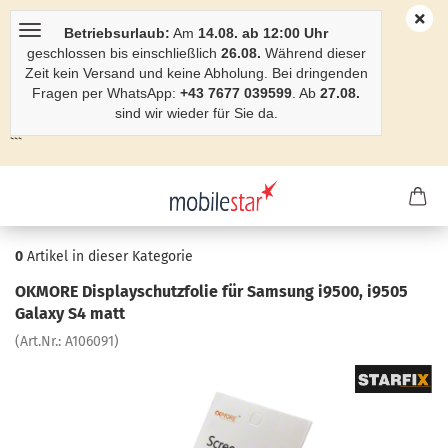
Betriebsurlaub:
Am
14.08. ab 12:00 Uhr
geschlossen bis einschließlich
26.08.
Während dieser
Zeit kein Versand und keine Abholung. Bei dringenden
Fragen per WhatsApp:
+43 7677 039599
. Ab
27.08.
sind wir wieder für Sie da.
```
0
Artikel in dieser Kategorie
OK­MO­RE Dis­play­schutz­fo­lie für Sam­sung i9500, i9505
Ga­la­xy S4 matt
(Art.Nr.:
A106091
)