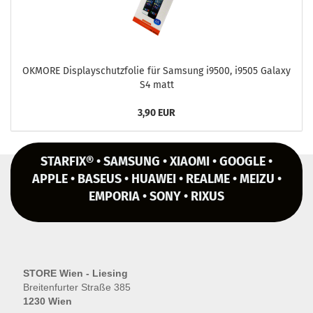
OK­MO­RE Dis­play­schutz­fo­lie für Sam­sung i9500, i9505 Ga­la­xy
S4 matt
3,90 EUR
STARFIX® • SAMSUNG • XIAOMI • GOOGLE •
APPLE • BASEUS • HUAWEI • REALME • MEIZU •
EMPORIA • SONY • RIXUS
STORE Wien - Liesing
Breitenfurter Straße 385
1230 Wien