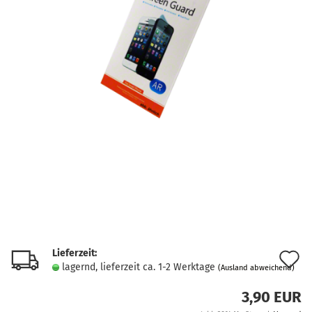
Lieferzeit:
A
lagernd, lieferzeit ca. 1-2 Werktage
(Ausland abweichend)
d
3,90 EUR
M