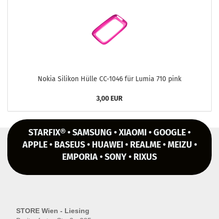
Nokia Si­li­kon Hülle CC-​1046 für Lumia 710 pink
3,00 EUR
STARFIX® • SAMSUNG • XIAOMI • GOOGLE •
APPLE • BASEUS • HUAWEI • REALME • MEIZU •
EMPORIA • SONY • RIXUS
STORE Wien - Liesing