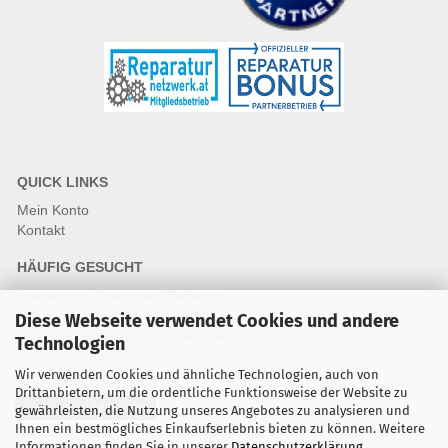
QUICK LINKS
Mein Konto
Kontakt
HÄUFIG GESUCHT
Fragen und Antworten Webshop
Fragen & Antworten Reparatur
Diese Webseite verwendet Cookies und andere
Qualitätsstandards für Ersatzteile
Technologien
Reparaturablauf
Wir verwenden Cookies und ähnliche Technologien, auch von
Drittanbietern, um die ordentliche Funktionsweise der Website zu
Vertrag widerrufen
gewährleisten, die Nutzung unseres Angebotes zu analysieren und
Ihnen ein bestmögliches Einkaufserlebnis bieten zu können. Weitere
Informationen finden Sie in unserer
Datenschutzerklärung
.