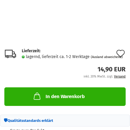
Lieferzeit:
A
lagernd, lieferzeit ca. 1-2 Werktage
(Ausland abweichend)
d
14,90 EUR
M
inkl. 20% MwSt. zzgl.
Versand
In den Warenkorb
🛡
Qualitätsstandards erklärt