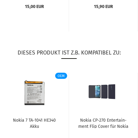
15,00 EUR
15,90 EUR
DIESES PRODUKT IST Z.B. KOMPATIBEL ZU:
OEM
Nokia 7 TA-​1041 HE340
Nokia CP-​270 En­ter­tain­
Akku
ment Flip Cover für Nokia
7.1 blau