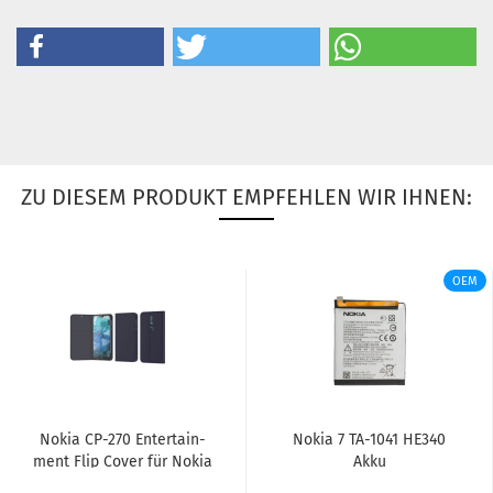
ZU DIESEM PRODUKT EMPFEHLEN WIR IHNEN:
OEM
Nokia CP-​270 En­ter­tain­
Nokia 7 TA-​1041 HE340
ment Flip Cover für Nokia
Akku
7.1 blau