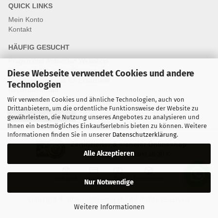
QUICK LINKS
Mein Konto
Kontakt
HÄUFIG GESUCHT
Fragen und Antworten Webshop
Fragen & Antworten Reparatur
Diese Webseite verwendet Cookies und andere
Qualitätsstandards für Ersatzteile
Technologien
Reparaturablauf
Wir verwenden Cookies und ähnliche Technologien, auch von
Drittanbietern, um die ordentliche Funktionsweise der Website zu
Vertrag widerrufen
gewährleisten, die Nutzung unseres Angebotes zu analysieren und
Ihnen ein bestmögliches Einkaufserlebnis bieten zu können. Weitere
Informationen finden Sie in unserer
Datenschutzerklärung
.
Zertifizierter & sicherer Onlineshop
Alle Akzeptieren
Kostenloser Versand ab 30 €
Vorkasse
Karte
Bar
Nachnahme
Nur Notwendige
Copyright © 2024 mobilestar.at - All Rights Reserved.
Weitere Informationen