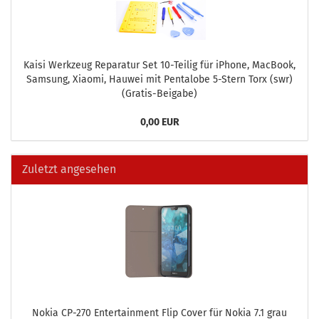
Kaisi Werk­zeug Re­pa­ra­tur Set 10-​Teilig für iPho­ne, MacBook,
Sam­sung, Xiao­mi, Hau­wei mit Pen­talo­be 5-​Stern Torx (swr)
(Gratis-​Beigabe)
0,00 EUR
Zuletzt angesehen
Nokia CP-​270 En­ter­tain­ment Flip Cover für Nokia 7.1 grau