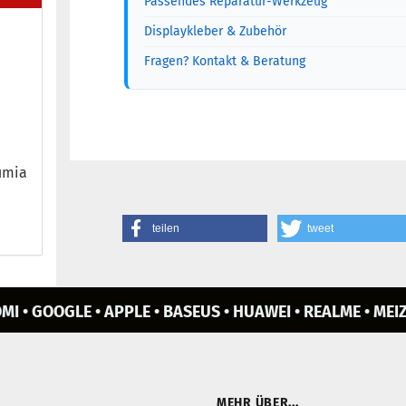
Passendes Reparatur-Werkzeug
Displaykleber & Zubehör
Fragen? Kontakt & Beratung
Lumia
teilen
tweet
MI • GOOGLE • APPLE • BASEUS • HUAWEI • REALME • MEIZ
MEHR ÜBER...