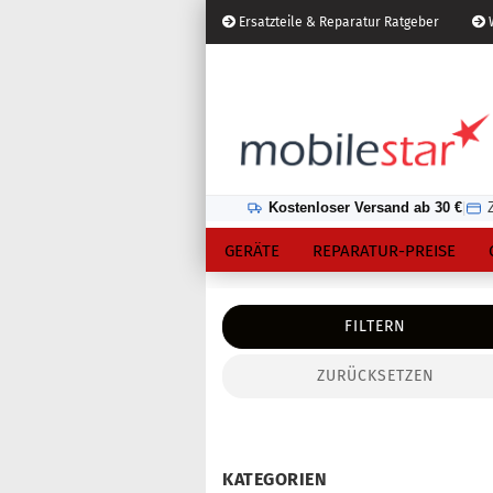
Ersatzteile & Reparatur Ratgeber
W
Österreich
Kundenlogin
Lieferland
Kostenloser Versand ab 30 €
|
GERÄTE
REPARATUR-PREISE
FILTERN
ZURÜCKSETZEN
Konto erstellen
Passwort vergessen?
KATEGORIEN