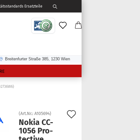
ätsstandards Ersatzteile
Breitenfurter Straße 385, 1230 Wien
RE
(02736W6)
Auf
(Art.Nr.:
A105694
)
Nokia CC-​
den
1056 Pro­
Merkzettel
tec­ti­ve