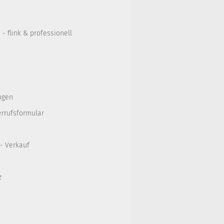
- flink & professionell
ngen
errufsformular
 - Verkauf
z