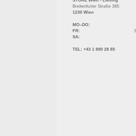
STORE Wien - Liesing
Breitenfurter Straße 385
1230 Wien
MO–DO:
FR:
9
SA:
TEL:
+43 1 890 28 85