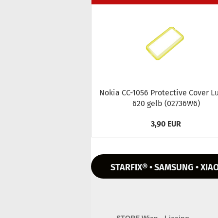
Nokia CC-​1056 Pro­tec­ti­ve Cover 
620 gelb (02736W6)
3,90 EUR
STARFIX® • SAMSUNG • XIAO