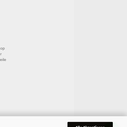
hop
r
eile