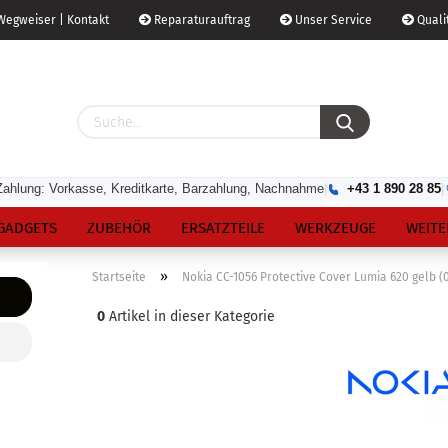
egweiser | Kontakt
Reparaturauftrag
Unser Service
Qualit
Zahlung: Vorkasse, Kreditkarte, Barzahlung, Nachnahme
|
+43 1 890 28 85
|
GADGETS
ZUBEHÖR
ERSATZTEILE
WERKZEUGE
WEITE
»
Startseite
Nokia CC-1056 Protective Cover Lumia 620 gelb 
0
Artikel in dieser Kategorie