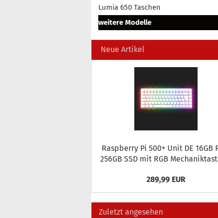
Lumia 650 Taschen
weitere Modelle
Neue Artikel
Raspber­ry Pi 500+ Unit DE 16GB
256GB SSD mit RGB Me­cha­nik­tas­t
289,99 EUR
Zuletzt angesehen