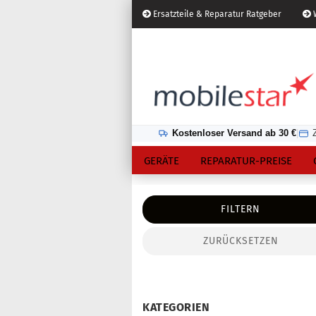
Ersatzteile & Reparatur Ratgeber
W
Österreich
Kundenlogin
Lieferland
Kostenloser Versand ab 30 €
|
GERÄTE
REPARATUR-PREISE
FILTERN
ZURÜCKSETZEN
Konto erstellen
Passwort vergessen?
KATEGORIEN