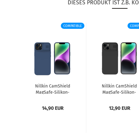
DIESES PRODUKT IST Z.B. KO
COMPATIBLE
COMP
Nill­kin CamS­hield
Nill­kin CamS­hield
MagSafe-​​Silikon-​
MagSafe-​​Silikon-​
Hülle für iPho­ne 14
Hülle für iPho­ne 14
mit Ka­me­raab­de­
mit Ka­me­raab­de­
14,90 EUR
12,90 EUR
ckung...
ckung...