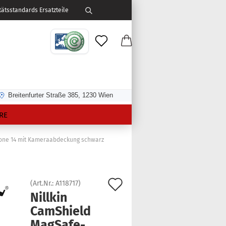
ätsstandards Ersatzteile
Breitenfurter Straße 385, 1230 Wien
RE
Phone 14 mit Kameraabdeckung schwarz
Auf
(Art.Nr.:
A118717
)
Nill­kin
den
CamS­hield
Merkzettel
MagSafe-​