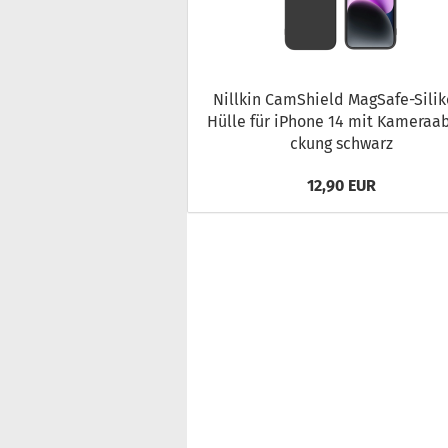
Nill­kin CamS­hield MagSafe-​Sili
Hülle für iPho­ne 14 mit Ka­me­raa
ckung schwarz
12,90 EUR