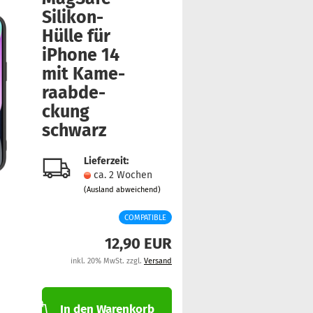
Silikon-
Hülle für
iPho­ne 14
mit Ka­me­
raab­de­
ckung
schwarz
Lieferzeit:
ca. 2 Wochen
(Ausland abweichend)
COMPATIBLE
12,90 EUR
inkl. 20% MwSt. zzgl.
Versand
In den Warenkorb