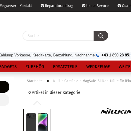
egweiser | Kontakt
Reparaturauftrag
Unser Service
Qualit
Zahlung: Vorkasse, Kreditkarte, Barzahlung, Nachnahme
|
+43 1 890 28 85
|
GADGETS
ZUBEHÖR
ERSATZTEILE
WERKZEUGE
WEITE
»
Startseite
Nillkin CamShield MagSafe-Silikon-Hülle für i
0
Artikel in dieser Kategorie