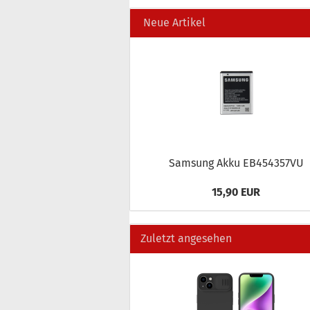
Neue Artikel
Sam­sung Akku EB454357VU
15,90 EUR
Zuletzt angesehen