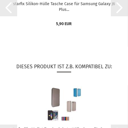
star­fix Silikon-​​Hülle Ta­sche Case für Sam­sung Ga­la­xy J6
Plus...
5,90 EUR
DIESES PRODUKT IST Z.B. KOMPATIBEL ZU: