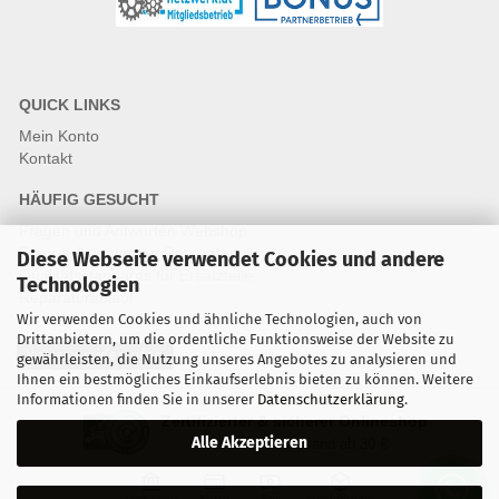
QUICK LINKS
Mein Konto
Kontakt
HÄUFIG GESUCHT
Fragen und Antworten Webshop
Fragen & Antworten Reparatur
Diese Webseite verwendet Cookies und andere
Qualitätsstandards für Ersatzteile
Technologien
Reparaturablauf
Wir verwenden Cookies und ähnliche Technologien, auch von
Drittanbietern, um die ordentliche Funktionsweise der Website zu
Vertrag widerrufen
gewährleisten, die Nutzung unseres Angebotes zu analysieren und
Ihnen ein bestmögliches Einkaufserlebnis bieten zu können. Weitere
Informationen finden Sie in unserer
Datenschutzerklärung
.
Zertifizierter & sicherer Onlineshop
Alle Akzeptieren
Kostenloser Versand ab 30 €
Vorkasse
Karte
Bar
Nachnahme