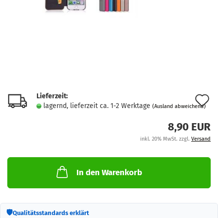
Lieferzeit:
A
lagernd, lieferzeit ca. 1-2 Werktage
(Ausland abweichend)
d
8,90 EUR
M
inkl. 20% MwSt. zzgl.
Versand
In den Warenkorb
🛡
Qualitätsstandards erklärt