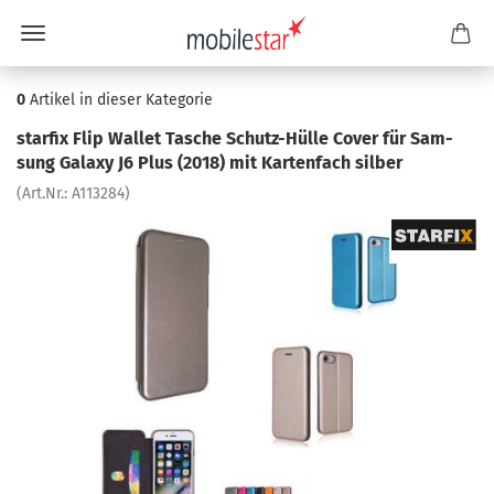
0
Artikel in dieser Kategorie
star­fix Flip Wal­let Ta­sche Schutz-​Hülle Cover für Sam­
sung Ga­la­xy J6 Plus (2018) mit Kar­ten­fach sil­ber
(Art.Nr.:
A113284
)