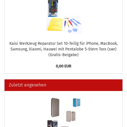
Kaisi Werk­zeug Re­pa­ra­tur Set 10-​Teilig für iPho­ne, MacBook,
Sam­sung, Xiao­mi, Hau­wei mit Pen­talo­be 5-​Stern Torx (swr)
(Gratis-​Beigabe)
0,00 EUR
Zuletzt angesehen