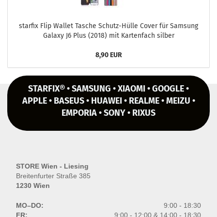
star­fix Flip Wal­let Ta­sche Schutz-​Hülle Cover für Sam­sung
Ga­la­xy J6 Plus (2018) mit Kar­ten­fach sil­ber
8,90 EUR
STARFIX® • SAMSUNG • XIAOMI • GOOGLE •
APPLE • BASEUS • HUAWEI • REALME • MEIZU •
EMPORIA • SONY • RIXUS
STORE Wien - Liesing
Breitenfurter Straße 385
1230 Wien
MO–DO:
9:00 - 18:30
FR:
9:00 - 12:00 & 14:00 - 18:30