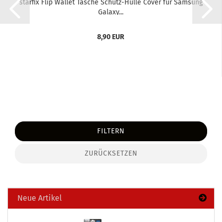
star­fix Flip Wal­let Ta­sche Schutz-​​Hülle Cover für Sam­sung
Ga­la­xy...
8,90 EUR
FILTERN
ZURÜCKSETZEN
Neue Artikel