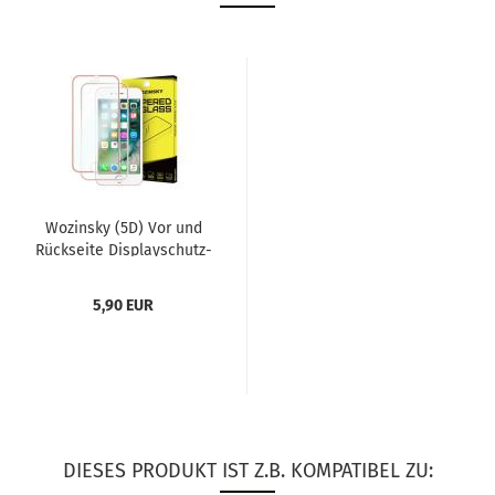
Wo­zin­sky (5D) Vor und
Rück­sei­te Dis­play­schutz­
glas mit Alu­rah­men...
5,90 EUR
DIESES PRODUKT IST Z.B. KOMPATIBEL ZU: