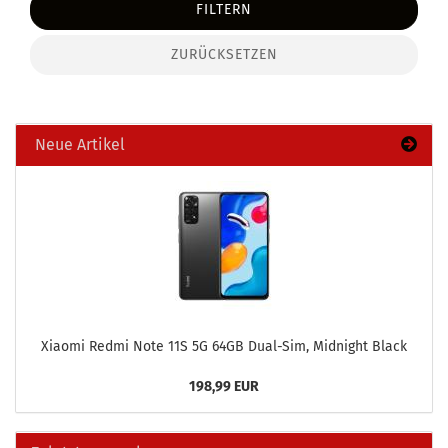
FILTERN
ZURÜCKSETZEN
Neue Artikel
Xiao­mi Redmi Note 11S 5G 64GB Dual-​Sim, Mid­night Black
198,99 EUR