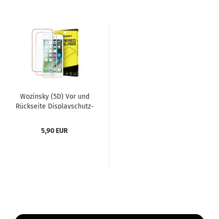
Wo­zin­sky (5D) Vor und
Rück­sei­te Dis­play­schutz­
glas mit Alu­rah­men...
5,90 EUR