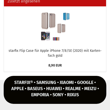
Zuletzt angesehen
star­fix Flip Case für Apple iPho­ne 7/8/SE (2020) mit Kar­ten­
fach gold
8,90 EUR
STARFIX® • SAMSUNG • XIAOMI • GOOGLE •
APPLE • BASEUS • HUAWEI • REALME • MEIZU •
EMPORIA • SONY • RIXUS