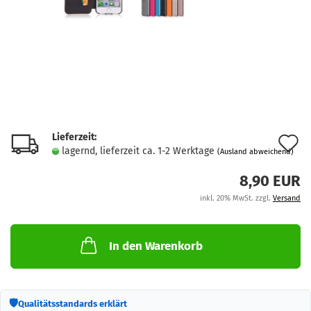
Lieferzeit:
A
lagernd, lieferzeit ca. 1-2 Werktage
(Ausland abweichend)
d
8,90 EUR
M
inkl. 20% MwSt. zzgl.
Versand
In den Warenkorb
🛡
Qualitätsstandards erklärt