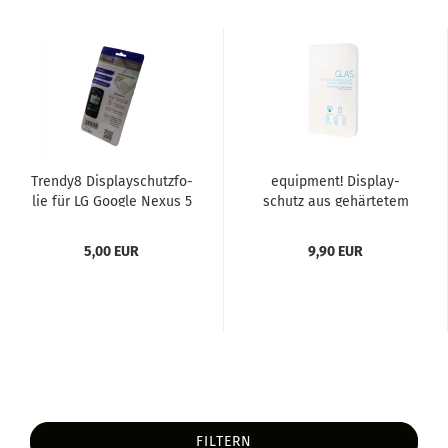
Trendy8 Dis­play­schutz­fo­
equip­ment! Dis­play­
lie für LG Goog­le Nexus 5
schutz aus ge­här­te­tem
Glas für LG Nexus 5...
5,00 EUR
9,90 EUR
FILTERN