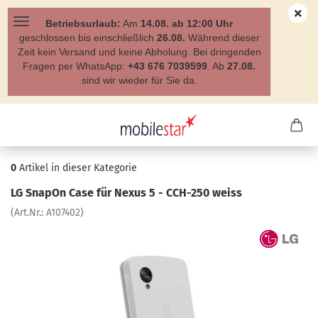
Betriebsurlaub:
Am
14.08. ab 12:00 Uhr
geschlossen bis einschließlich
26.08.
Während dieser
Zeit kein Versand und keine Abholung. Bei dringenden
Fragen per WhatsApp:
+43 676 7039599
. Ab
27.08.
sind wir wieder für Sie da.
0
Artikel in dieser Kategorie
LG Sna­pOn Case für Nexus 5 - CCH-​250 weiss
(Art.Nr.:
A107402
)