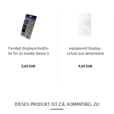
Trendy8 Dis­play­schutz­fo­
equip­ment! Dis­play­
lie für LG Goog­le Nexus 5
schutz aus ge­här­te­tem
Glas für LG Nexus 5...
5,00 EUR
9,90 EUR
DIESES PRODUKT IST Z.B. KOMPATIBEL ZU: