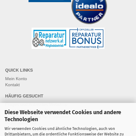
QUICK LINKS
Mein Konto
Kontakt
HÄUFIG GESUCHT
Fragen und Antworten Webshop
Fragen & Antworten Reparatur
Diese Webseite verwendet Cookies und andere
Qualitätsstandards für Ersatzteile
Technologien
Reparaturablauf
Wir verwenden Cookies und ähnliche Technologien, auch von
Drittanbietern, um die ordentliche Funktionsweise der Website zu