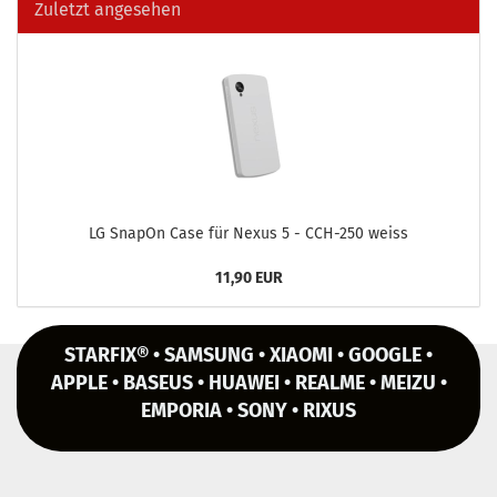
Zuletzt angesehen
LG Sna­pOn Case für Nexus 5 - CCH-​250 weiss
11,90 EUR
STARFIX® • SAMSUNG • XIAOMI • GOOGLE •
APPLE • BASEUS • HUAWEI • REALME • MEIZU •
EMPORIA • SONY • RIXUS