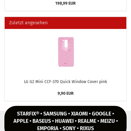
198,99 EUR
Zuletzt angesehen
LG G2 Mini CCF-​370 Quick Win­dow Cover pink
9,90 EUR
STARFIX® • SAMSUNG • XIAOMI • GOOGLE •
APPLE • BASEUS • HUAWEI • REALME • MEIZU •
EMPORIA • SONY • RIXUS