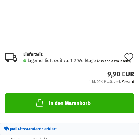
Lieferzeit:
A
lagernd, lieferzeit ca. 1-2 Werktage
(Ausland abweichend)
d
9,90 EUR
M
inkl. 20% MwSt. zzgl.
Versand
In den Warenkorb
🛡
Qualitätsstandards erklärt