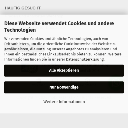
HÄUFIG GESUCHT
Fragen und Antworten Webshop
Fragen & Antworten Reparatur
Diese Webseite verwendet Cookies und andere
Qualitätsstandards für Ersatzteile
Technologien
Reparaturablauf
Wir verwenden Cookies und ähnliche Technologien, auch von
Drittanbietern, um die ordentliche Funktionsweise der Website zu
Vertrag widerrufen
gewährleisten, die Nutzung unseres Angebotes zu analysieren und
Ihnen ein bestmögliches Einkaufserlebnis bieten zu können. Weitere
Informationen finden Sie in unserer
Datenschutzerklärung
.
Zertifizierter & sicherer Onlineshop
Alle Akzeptieren
Kostenloser Versand ab 30 €
Vorkasse
Karte
Bar
Nachnahme
Nur Notwendige
Copyright © 2024 mobilestar.at - All Rights Reserved.
Weitere Informationen