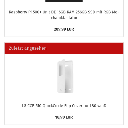
Raspber­ry Pi 500+ Unit DE 16GB RAM 256GB SSD mit RGB Me­
cha­nik­tas­ta­tur
289,99 EUR
Zuletzt angesehen
LG CCF-​510 Quick­Cir­cle Flip Cover für L80 weiß
18,90 EUR