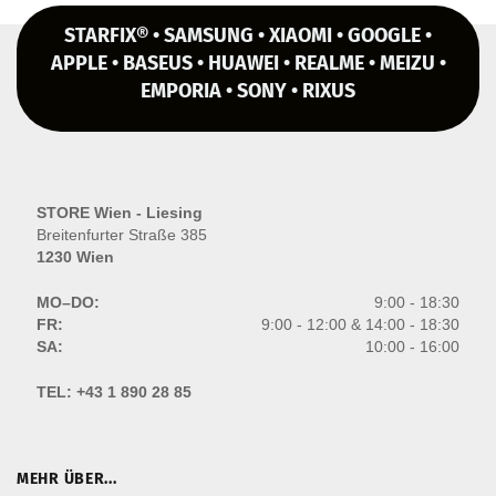
STARFIX® • SAMSUNG • XIAOMI • GOOGLE •
APPLE • BASEUS • HUAWEI • REALME • MEIZU •
EMPORIA • SONY • RIXUS
STORE Wien - Liesing
Breitenfurter Straße 385
1230 Wien
MO–DO:
9:00 - 18:30
FR:
9:00 - 12:00 & 14:00 - 18:30
SA:
10:00 - 16:00
TEL:
+43 1 890 28 85
MEHR ÜBER...