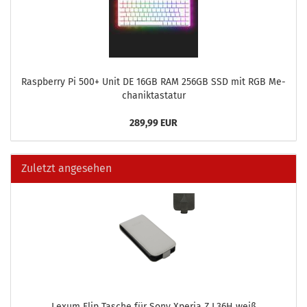
Raspber­ry Pi 500+ Unit DE 16GB RAM 256GB SSD mit RGB Me­
cha­nik­tas­ta­tur
289,99 EUR
Zuletzt angesehen
Lexum Flip Ta­sche für Sony Xpe­ria Z L36H weiß