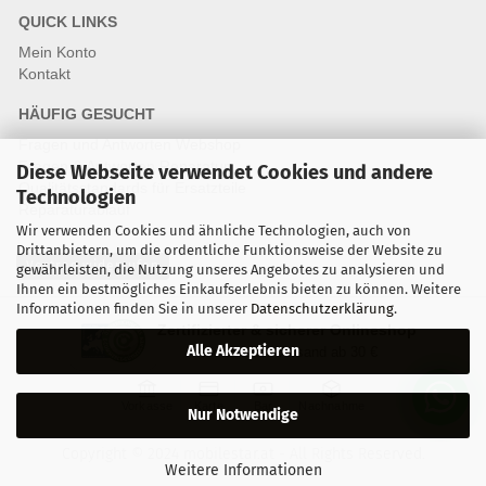
QUICK LINKS
Mein Konto
Kontakt
HÄUFIG GESUCHT
Fragen und Antworten Webshop
Fragen & Antworten Reparatur
Diese Webseite verwendet Cookies und andere
Qualitätsstandards für Ersatzteile
Technologien
Reparaturablauf
Wir verwenden Cookies und ähnliche Technologien, auch von
Drittanbietern, um die ordentliche Funktionsweise der Website zu
Vertrag widerrufen
gewährleisten, die Nutzung unseres Angebotes zu analysieren und
Ihnen ein bestmögliches Einkaufserlebnis bieten zu können. Weitere
Informationen finden Sie in unserer
Datenschutzerklärung
.
Zertifizierter & sicherer Onlineshop
Alle Akzeptieren
Kostenloser Versand ab 30 €
Vorkasse
Karte
Bar
Nachnahme
Nur Notwendige
Copyright © 2024 mobilestar.at - All Rights Reserved.
Weitere Informationen