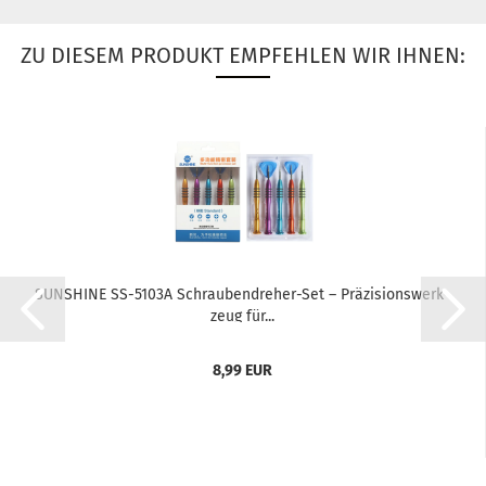
ZU DIESEM PRODUKT EMPFEHLEN WIR IHNEN:
SUN­SHI­NE SS-​5103A Schraubendreher-​​Set – Prä­zi­si­ons­werk­
zeug für...
8,99 EUR