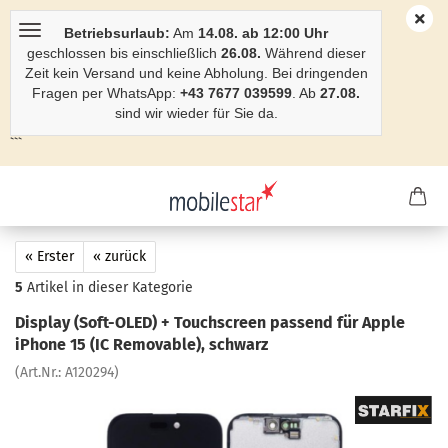
Betriebsurlaub:
Am
14.08. ab 12:00 Uhr
geschlossen bis einschließlich
26.08.
Während dieser
Zeit kein Versand und keine Abholung. Bei dringenden
Fragen per WhatsApp:
+43 7677 039599
. Ab
27.08.
sind wir wieder für Sie da.
```
« Erster
« zurück
5
Artikel in dieser Kategorie
Dis­play (Soft-​OLED) + Touch­screen pas­send für Apple
iPho­ne 15 (IC Re­mo­va­ble), schwarz
(Art.Nr.:
A120294
)