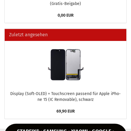
(Gratis-​Beigabe)
0,00 EUR
Zuletzt angesehen
Dis­play (Soft-​OLED) + Touch­screen pas­send für Apple iPho­
ne 15 (IC Re­mo­va­ble), schwarz
69,90 EUR