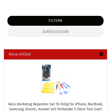
FILTERN
ZURÜCKSETZEN
Neue Artikel
Kaisi Werk­zeug Re­pa­ra­tur Set 10-​Teilig für iPho­ne, MacBook,
Sam­sung, Xiao­mi, Hau­wei mit Pen­talo­be 5-​Stern Torx (swr)