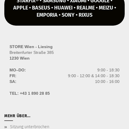
STARFIX® • SAMSUNG • XIAOMI • GOOGLE •
APPLE • BASEUS • HUAWEI • REALME • MEIZU •
EMPORIA • SONY • RIXUS
STORE Wien - Liesing
Breitenfurter Straße 385
1230 Wien
MO–DO:
9:00 - 18:30
FR:
9:00 - 12:00 & 14:00 - 18:30
SA:
10:00 - 16:00
TEL:
+43 1 890 28 85
MEHR ÜBER...
Sitzung unterbrochen