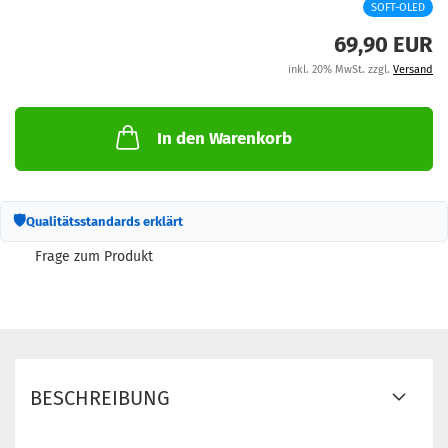
SOFT-OLED
M
69,90 EUR
inkl. 20% MwSt. zzgl.
Versand
In den Warenkorb
🛡
Qualitätsstandards erklärt
Frage zum Produkt
BESCHREIBUNG