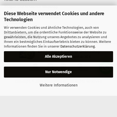
Fragen und Antworten Webshop
Fragen & Antworten Reparatur
Diese Webseite verwendet Cookies und andere
Qualitätsstandards für Ersatzteile
Technologien
Reparaturablauf
Wir verwenden Cookies und ähnliche Technologien, auch von
Drittanbietern, um die ordentliche Funktionsweise der Website zu
Vertrag widerrufen
gewährleisten, die Nutzung unseres Angebotes zu analysieren und
Ihnen ein bestmögliches Einkaufserlebnis bieten zu können. Weitere
Informationen finden Sie in unserer
Datenschutzerklärung
.
Zertifizierter & sicherer Onlineshop
Alle Akzeptieren
Kostenloser Versand ab 30 €
Vorkasse
Karte
Bar
Nachnahme
Nur Notwendige
Copyright © 2024 mobilestar.at - All Rights Reserved.
Weitere Informationen