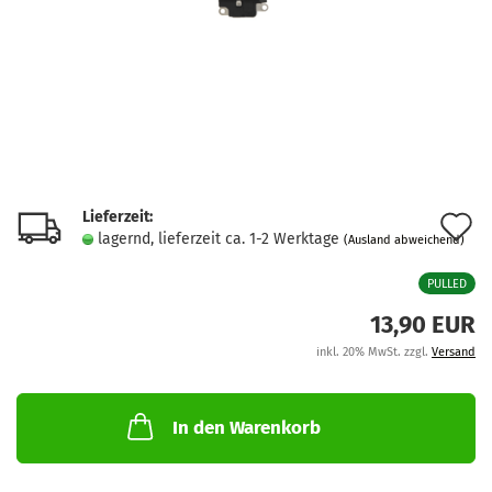
Lieferzeit:
A
lagernd, lieferzeit ca. 1-2 Werktage
(Ausland abweichend)
d
PULLED
M
13,90 EUR
inkl. 20% MwSt. zzgl.
Versand
In den Warenkorb