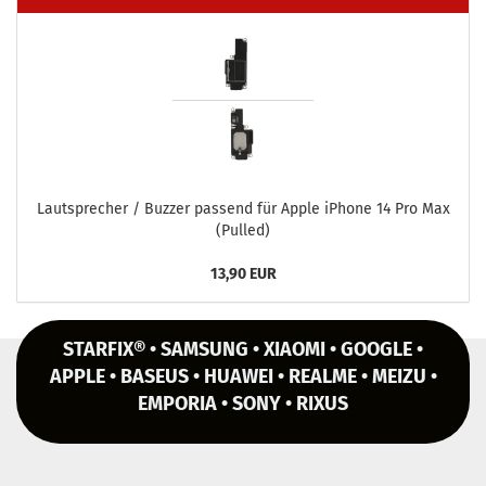
Laut­spre­cher / Buz­zer pas­send für Apple iPho­ne 14 Pro Max
(Pul­led)
13,90 EUR
STARFIX® • SAMSUNG • XIAOMI • GOOGLE •
APPLE • BASEUS • HUAWEI • REALME • MEIZU •
EMPORIA • SONY • RIXUS