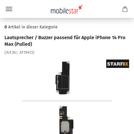
0
Artikel in dieser Kategorie
Laut­spre­cher / Buz­zer pas­send für Apple iPho­ne 14 Pro
Max (Pul­led)
(Art.Nr.:
A119413
)