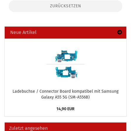
ZURÜCKSETZEN
Neue Artikel
La­de­buch­se / Con­nec­tor Board kom­pa­ti­bel mit Sam­sung
Ga­la­xy A55 5G (SM-​A556B)
14,90 EUR
Zuletzt angesehen