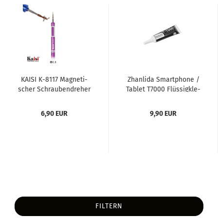
KAISI K-​8117 Ma­gne­ti­
Zhan­li­da Smart­pho­ne /
scher Schrau­ben­dre­her
Ta­blet T7000 Flüs­sig­kle­
0.8 Stern, lila (swr)...
ber für Ge­häu­se­tei­le...
6,90 EUR
9,90 EUR
FILTERN