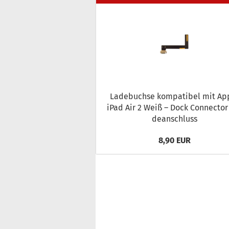
La­de­buch­se kom­pa­ti­bel mit Ap
iPad Air 2 Weiß – Dock Con­nec­tor
de­an­schluss
8,90 EUR