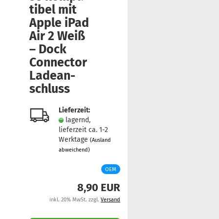
Merkzettel
ti­bel mit
Apple iPad
Air 2 Weiß
– Dock
Con­nec­tor
La­de­an­
schluss
Lieferzeit:
lagernd,
lieferzeit ca. 1-2
Werktage
(Ausland
abweichend)
OEM
8,90 EUR
inkl. 20% MwSt. zzgl.
Versand