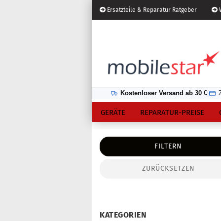
Ersatzteile & Reparatur Ratgeber
W
Österreich
Kundenlogin
Lieferland
Kostenloser Versand ab 30 €
|
GERÄTE
REPARATUR-PREISE
FILTERN
ZURÜCKSETZEN
Konto erstellen
Passwort vergessen?
KATEGORIEN