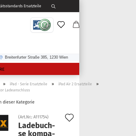
ätsstandards Ersatzteile
Breitenfurter Straße 385, 1230 Wien
RE
»
»
»
iPad - Serie Ersatzteile
iPad Air 2 Ersatzteile
ctor Ladeanschluss
in dieser Kategorie
Auf
(Art.Nr.:
A111754
)
La­de­buch­
den
se kom­pa­