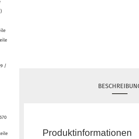
e
)
ile
eile
09 /
BESCHREIBUN
1670
Produktinformationen
eile