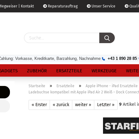
egweiser | Kontakt
Reparaturauftrag
Unser Service
Qualit
Zahlung: Vorkasse, Kreditkarte, Barzahlung, Nachnahme
|
+43 1 890 28 85
|
GADGETS
ZUBEHÖR
ERSATZTEILE
WERKZEUGE
WEITE
»
»
Startseite
Ersatzteile
Apple iPhone - iPad Ersatzteile
Ladebuchse kompatibel mit Apple iPad Air 2 Weiß – Dock Conne
9
Artikel 
« Erster
« zurück
weiter »
Letzter »