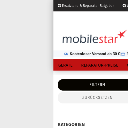
Ersatzteile & Reparatur Ratgeber
W
Österreich
Kundenlogin
Lieferland
Kostenloser Versand ab 30 €
|
GERÄTE
REPARATUR-PREISE
FILTERN
ZURÜCKSETZEN
Konto erstellen
Passwort vergessen?
KATEGORIEN