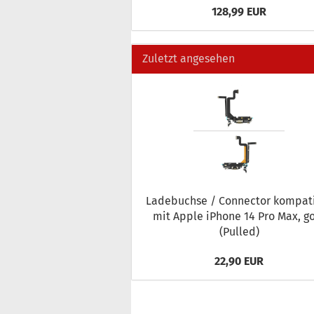
128,99 EUR
Zuletzt angesehen
La­de­buch­se / Con­nec­tor kom­pa­t
mit Apple iPho­ne 14 Pro Max, g
(Pul­led)
22,90 EUR