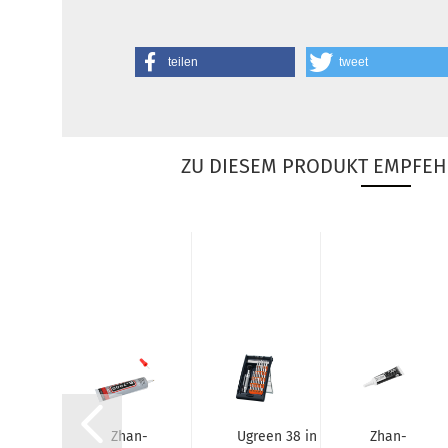
teilen
tweet
ZU DIESEM PRODUKT EMPFEH
SI K-​
Zhan­
Ugreen 38 in 1 Re­
Zhan­