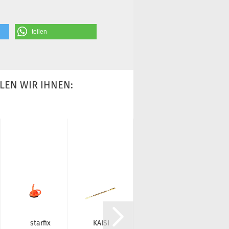
teilen
LEN WIR IHNEN:
star­fix
KAISI
KAISI K-​
Z