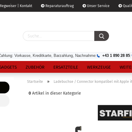
egweiser | Kontakt
Reparaturauftrag
Unser Service
Qualit
Zahlung: Vorkasse, Kreditkarte, Barzahlung, Nachnahme
|
+43 1 890 28 85
|
GADGETS
ZUBEHÖR
ERSATZTEILE
WERKZEUGE
WEITE
»
Startseite
Ladebuchse / Connector kompatibel mit Apple iP
0
Artikel in dieser Kategorie