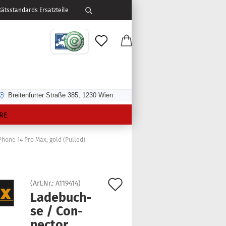
ätsstandards Ersatzteile
Breitenfurter Straße 385, 1230 Wien
RE
hone 14 Pro Max, gold (Pulled)
Auf
(Art.Nr.:
A119414
)
La­de­buch­
den
se / Con­
Merkzettel
nec­tor