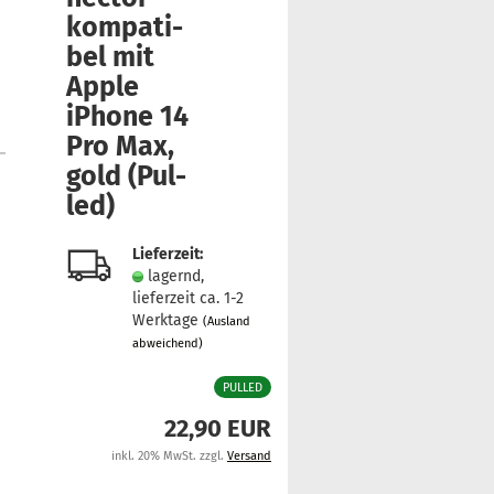
kom­pa­ti­
bel mit
Apple
iPho­ne 14
Pro Max,
gold (Pul­
led)
Lieferzeit:
lagernd,
lieferzeit ca. 1-2
Werktage
(Ausland
abweichend)
PULLED
22,90 EUR
inkl. 20% MwSt. zzgl.
Versand