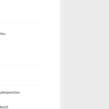
 Max
Kabelposition
rbaut)