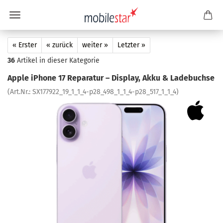
« Erster
« zurück
weiter »
Letzter »
36
Artikel in dieser Kategorie
Apple iPho­ne 17 Re­pa­ra­tur – Dis­play, Akku & La­de­buch­se
(Art.Nr.:
SX177922_19_1_1_4-​p28_498_1_1_4-p28_517_1_1_4
)