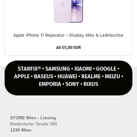
Apple iPho­ne 17 Re­pa­ra­tur – Dis­play, Akku & La­de­buch­se
ab 55,00 EUR
STARFIX® • SAMSUNG • XIAOMI • GOOGLE •
APPLE • BASEUS • HUAWEI • REALME • MEIZU •
EMPORIA • SONY • RIXUS
STORE Wien - Liesing
Breitenfurter Straße 385
1230 Wien