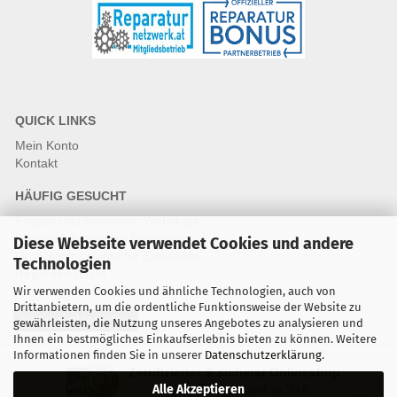
QUICK LINKS
Mein Konto
Kontakt
HÄUFIG GESUCHT
Fragen und Antworten Webshop
Fragen & Antworten Reparatur
Diese Webseite verwendet Cookies und andere
Qualitätsstandards für Ersatzteile
Technologien
Reparaturablauf
Wir verwenden Cookies und ähnliche Technologien, auch von
Drittanbietern, um die ordentliche Funktionsweise der Website zu
Vertrag widerrufen
gewährleisten, die Nutzung unseres Angebotes zu analysieren und
Ihnen ein bestmögliches Einkaufserlebnis bieten zu können. Weitere
Informationen finden Sie in unserer
Datenschutzerklärung
.
Zertifizierter & sicherer Onlineshop
Alle Akzeptieren
Kostenloser Versand ab 30 €