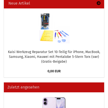
Neue Artikel
Kaisi Werk­zeug Re­pa­ra­tur Set 10-​Teilig für iPho­ne, MacBook,
Sam­sung, Xiao­mi, Hau­wei mit Pen­talo­be 5-​Stern Torx (swr)
(Gratis-​Beigabe)
0,00 EUR
Zuletzt angesehen