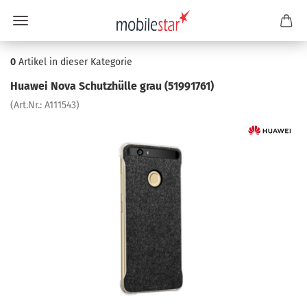
0
Artikel in dieser Kategorie
Hua­wei Nova Schutz­hül­le grau (51991761)
(Art.Nr.:
A111543
)