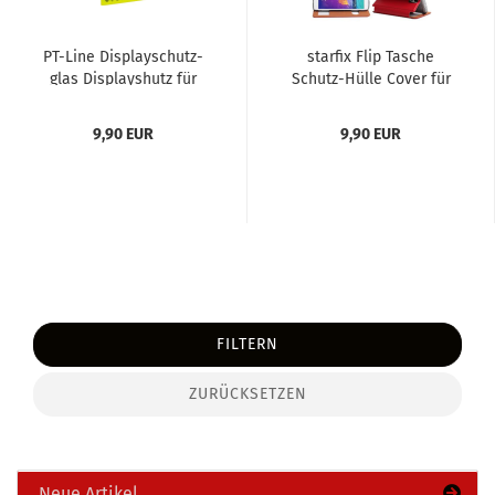
PT-​Line Dis­play­schutz­
star­fix Flip Ta­sche
glas Dis­plays­hutz für
Schutz-​​Hülle Cover für
Hua­wei Nova
Hua­wei Nova Schwarz...
9,90 EUR
9,90 EUR
FILTERN
ZURÜCKSETZEN
Neue Artikel