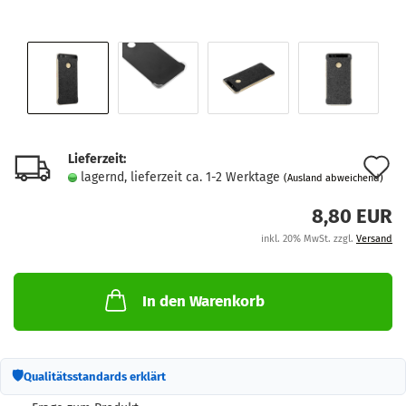
Lieferzeit:
A
lagernd, lieferzeit ca. 1-2 Werktage
(Ausland abweichend)
d
8,80 EUR
M
inkl. 20% MwSt. zzgl.
Versand
In den Warenkorb
🛡
Qualitätsstandards erklärt