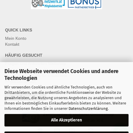
QUICK LINKS
Mein Konto
Kontakt
HÄUFIG GESUCHT
Fragen und Antworten Webshop
Fragen & Antworten Reparatur
Diese Webseite verwendet Cookies und andere
Qualitätsstandards für Ersatzteile
Technologien
Reparaturablauf
Wir verwenden Cookies und ähnliche Technologien, auch von
Drittanbietern, um die ordentliche Funktionsweise der Website zu
Vertrag widerrufen
gewährleisten, die Nutzung unseres Angebotes zu analysieren und
Ihnen ein bestmögliches Einkaufserlebnis bieten zu können. Weitere
Informationen finden Sie in unserer
Datenschutzerklärung
.
Zertifizierter & sicherer Onlineshop
Alle Akzeptieren
Kostenloser Versand ab 30 €