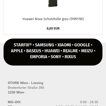
Hua­wei Nova Schutz­hül­le grau (51991761)
8,80 EUR
STARFIX® • SAMSUNG • XIAOMI • GOOGLE •
APPLE • BASEUS • HUAWEI • REALME • MEIZU •
EMPORIA • SONY • RIXUS
STORE Wien - Liesing
Breitenfurter Straße 385
1230 Wien
MO–DO:
9:00 - 18:30