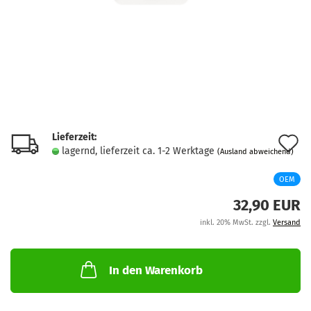
Lieferzeit:
A
lagernd, lieferzeit ca. 1-2 Werktage
(Ausland abweichend)
d
OEM
M
32,90 EUR
inkl. 20% MwSt. zzgl.
Versand
In den Warenkorb