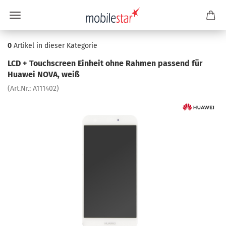
0
Artikel in dieser Kategorie
LCD + Touch­screen Ein­heit ohne Rah­men pas­send für
Hua­wei NOVA, weiß
(Art.Nr.:
A111402
)