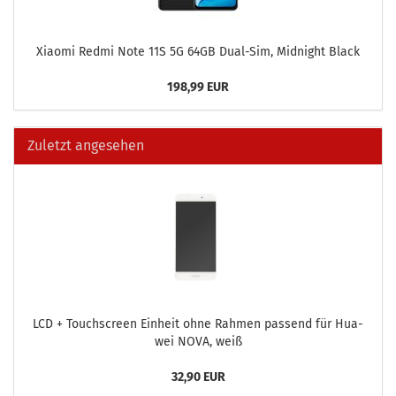
Xiao­mi Redmi Note 11S 5G 64GB Dual-​Sim, Mid­night Black
198,99 EUR
Zuletzt angesehen
LCD + Touch­screen Ein­heit ohne Rah­men pas­send für Hua­
wei NOVA, weiß
32,90 EUR