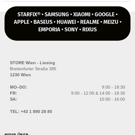
STARFIX® • SAMSUNG • XIAOMI • GOOGLE •
APPLE • BASEUS • HUAWEI • REALME • MEIZU •
EMPORIA • SONY • RIXUS
STORE Wien - Liesing
Breitenfurter Straße 385
1230 Wien
MO–DO:
9:00 - 18:30
FR:
9:00 - 12:00 & 14:00 - 18:30
SA:
10:00 - 16:00
TEL:
+43 1 890 28 85