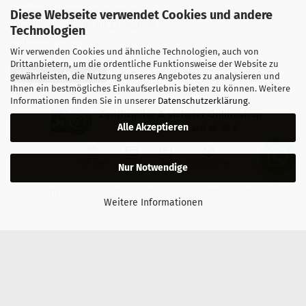
Fragen & Antworten Reparatur
Diese Webseite verwendet Cookies und andere
Qualitätsstandards für Ersatzteile
Technologien
Reparaturablauf
Wir verwenden Cookies und ähnliche Technologien, auch von
Drittanbietern, um die ordentliche Funktionsweise der Website zu
Vertrag widerrufen
gewährleisten, die Nutzung unseres Angebotes zu analysieren und
Ihnen ein bestmögliches Einkaufserlebnis bieten zu können. Weitere
Informationen finden Sie in unserer
Datenschutzerklärung
.
Zertifizierter & sicherer Onlineshop
Alle Akzeptieren
Kostenloser Versand ab 30 €
Vorkasse
Karte
Bar
Nachnahme
Nur Notwendige
Copyright © 2024 mobilestar.at - All Rights Reserved.
Weitere Informationen