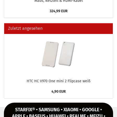
Maus, Netz­teil & HDMI-​Kabel
324,99 EUR
Zuletzt angesehen
HTC HC V970 One mini 2 Flip­ca­se weiß
4,90 EUR
STARFIX® • SAMSUNG • XIAOMI • GOOGLE •
APPLE • BASEUS • HUAWEI • REALME • MEIZU •