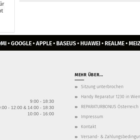
ür
nt
MI • GOOGLE • APPLE • BASEUS • HUAWEI • REALME • MEIZ
MEHR ÜBER...
Sitzung unterbrochen
Handy Reparatur 1230 in Wien 
9:00 - 18:30
REPARATURBONUS Österreich
:00 - 12:00 & 14:00 - 18:30
10:00 - 16:00
Impressum
Kontakt
Versand- & Zahlungsbedingu