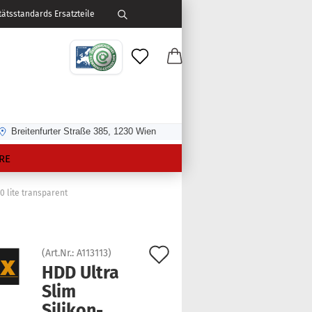
ätsstandards Ersatzteile
Breitenfurter Straße 385, 1230 Wien
RE
0 lite transparent
Auf
(Art.Nr.:
A113113
)
HDD Ultra
den
Slim
Merkzettel
Silikon-​