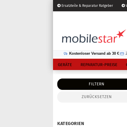
Ersatzteile & Reparatur Ratgeber
W
Österreich
Kundenlogin
Lieferland
Kostenloser Versand ab 30 €
|
GERÄTE
REPARATUR-PREISE
FILTERN
ZURÜCKSETZEN
Konto erstellen
Passwort vergessen?
KATEGORIEN