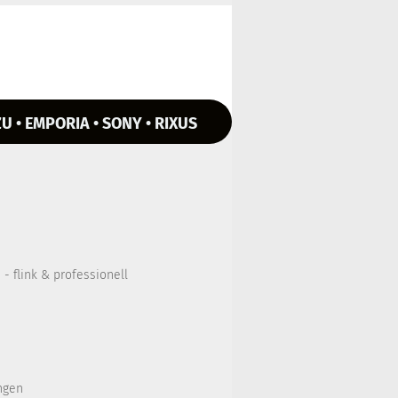
U • EMPORIA • SONY • RIXUS
- flink & professionell
ngen