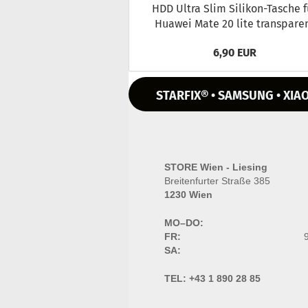
HDD Ultra Slim Silikon-​Tasche f
Hua­wei Mate 20 lite trans­pa­re
6,90 EUR
STARFIX® • SAMSUNG • XIAO
STORE Wien - Liesing
Breitenfurter Straße 385
1230 Wien
MO–DO:
FR:
9
SA:
TEL:
+43 1 890 28 85