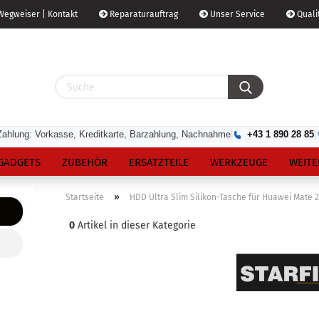
egweiser | Kontakt
Reparaturauftrag
Unser Service
Qualit
Zahlung: Vorkasse, Kreditkarte, Barzahlung, Nachnahme
|
+43 1 890 28 85
|
GADGETS
ZUBEHÖR
ERSATZTEILE
WERKZEUGE
WEITE
»
Startseite
HDD Ultra Slim Silikon-Tasche für Huawei Mate 2
0
Artikel in dieser Kategorie