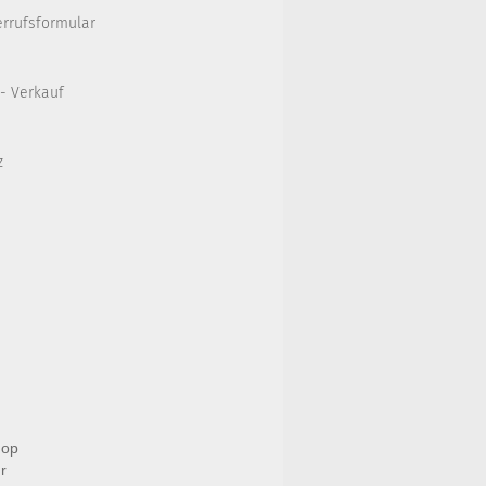
errufsformular
 - Verkauf
z
hop
r