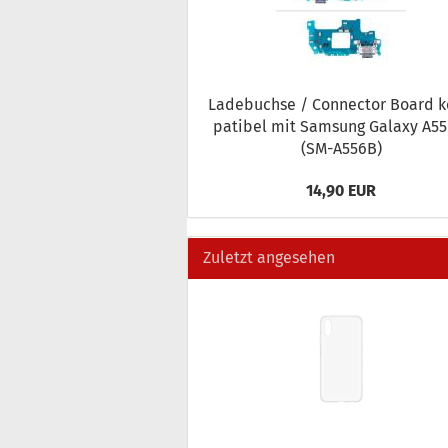
La­de­buch­se / Con­nec­tor Board 
pa­ti­bel mit Sam­sung Ga­la­xy A5
(SM-​A556B)
14,90 EUR
Zuletzt angesehen