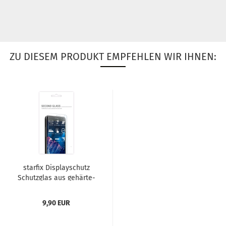
ZU DIESEM PRODUKT EMPFEHLEN WIR IHNEN:
star­fix Dis­play­schutz
Schutz­glas aus ge­här­te­
tem Glas für Hua­wei...
9,90 EUR