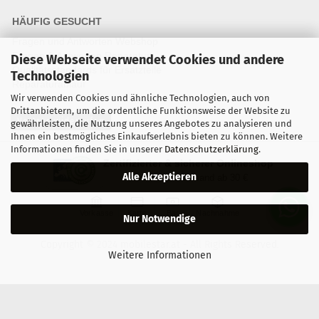
HÄUFIG GESUCHT
Fragen und Antworten Webshop
Fragen & Antworten Reparatur
Diese Webseite verwendet Cookies und andere
Qualitätsstandards für Ersatzteile
Technologien
Reparaturablauf
Wir verwenden Cookies und ähnliche Technologien, auch von
Drittanbietern, um die ordentliche Funktionsweise der Website zu
Vertrag widerrufen
gewährleisten, die Nutzung unseres Angebotes zu analysieren und
Ihnen ein bestmögliches Einkaufserlebnis bieten zu können. Weitere
Informationen finden Sie in unserer
Datenschutzerklärung
.
Zertifizierter & sicherer Onlineshop
Alle Akzeptieren
Kostenloser Versand ab 30 €
Vorkasse
Karte
Bar
Nachnahme
Nur Notwendige
Copyright © 2024 mobilestar.at - All Rights Reserved.
Weitere Informationen