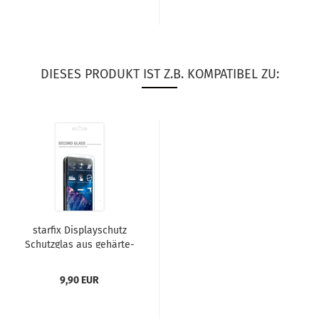
DIESES PRODUKT IST Z.B. KOMPATIBEL ZU:
star­fix Dis­play­schutz
Schutz­glas aus ge­här­te­
tem Glas für Hua­wei...
9,90 EUR