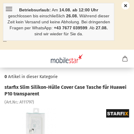
Betriebsurlaub:
Am
14.08. ab 12:00 Uhr
geschlossen bis einschließlich
26.08.
Während dieser
Zeit kein Versand und keine Abholung. Bei dringenden
Fragen per WhatsApp:
+43 7677 039599
. Ab
27.08.
sind wir wieder für Sie da.
```
0
Artikel in dieser Kategorie
star­fix Slim Silikon-​Hülle Cover Case Ta­sche für Hua­wei
P10 trans­pa­rent
(Art.Nr.:
A111797
)