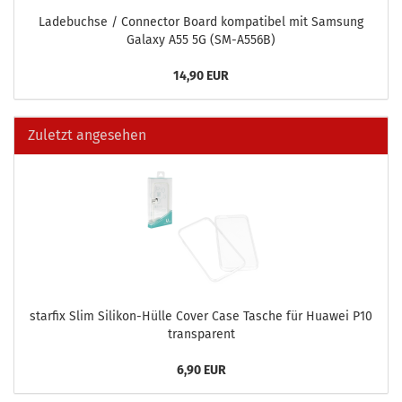
La­de­buch­se / Con­nec­tor Board kom­pa­ti­bel mit Sam­sung
Ga­la­xy A55 5G (SM-​A556B)
14,90 EUR
Zuletzt angesehen
star­fix Slim Silikon-​Hülle Cover Case Ta­sche für Hua­wei P10
trans­pa­rent
6,90 EUR