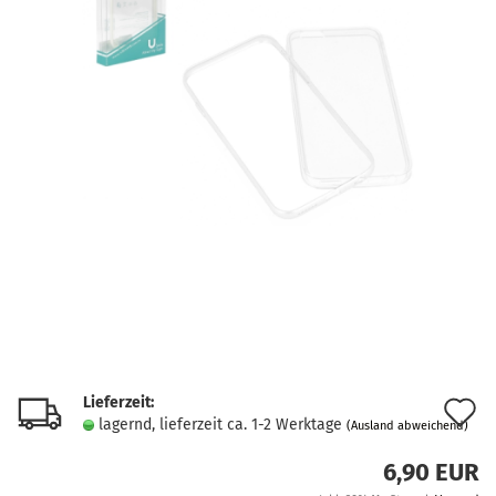
Lieferzeit:
A
lagernd, lieferzeit ca. 1-2 Werktage
(Ausland abweichend)
d
6,90 EUR
M