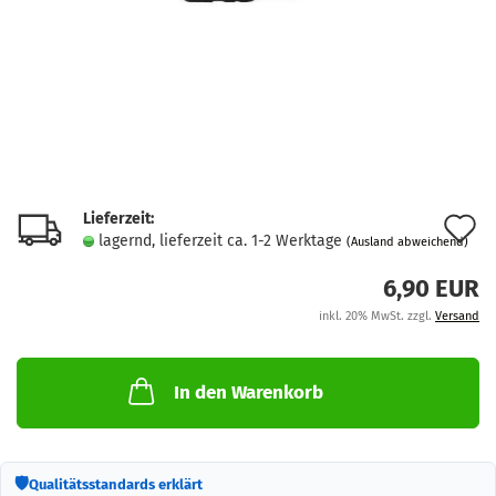
Lieferzeit:
A
lagernd, lieferzeit ca. 1-2 Werktage
(Ausland abweichend)
d
6,90 EUR
M
inkl. 20% MwSt. zzgl.
Versand
In den Warenkorb
🛡
Qualitätsstandards erklärt