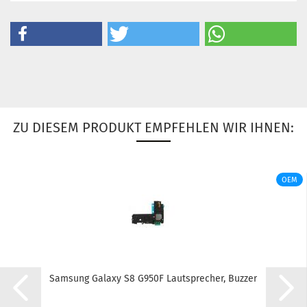
ZU DIESEM PRODUKT EMPFEHLEN WIR IHNEN:
OEM
Sam­sung Ga­la­xy S8 G950F Laut­spre­cher, Buz­zer