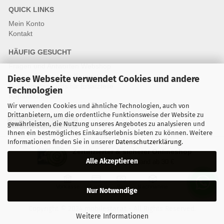
QUICK LINKS
Mein Konto
Kontakt
HÄUFIG GESUCHT
Fragen und Antworten Webshop
Fragen & Antworten Reparatur
Diese Webseite verwendet Cookies und andere
Qualitätsstandards für Ersatzteile
Technologien
Reparaturablauf
Wir verwenden Cookies und ähnliche Technologien, auch von
Drittanbietern, um die ordentliche Funktionsweise der Website zu
Vertrag widerrufen
gewährleisten, die Nutzung unseres Angebotes zu analysieren und
Ihnen ein bestmögliches Einkaufserlebnis bieten zu können. Weitere
Informationen finden Sie in unserer
Datenschutzerklärung
.
Zertifizierter & sicherer Onlineshop
Alle Akzeptieren
Kostenloser Versand ab 30 €
Vorkasse
Karte
Bar
Nachnahme
Nur Notwendige
Copyright © 2024 mobilestar.at - All Rights Reserved.
Weitere Informationen