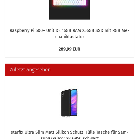
Raspber­ry Pi 500+ Unit DE 16GB RAM 256GB SSD mit RGB Me­
cha­nik­tas­ta­tur
289,99 EUR
Zuletzt angesehen
star­fix Ultra Slim Matt Si­li­kon Schutz Hülle Ta­sche für Sam­
sung Ga­la­xy S8 G950 schwarz