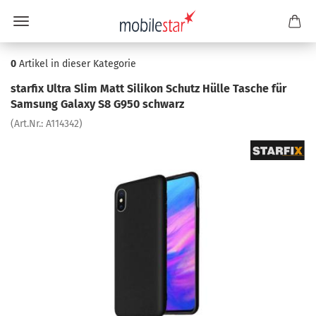
0
Artikel in dieser Kategorie
star­fix Ultra Slim Matt Si­li­kon Schutz Hülle Ta­sche für
Sam­sung Ga­la­xy S8 G950 schwarz
(Art.Nr.:
A114342
)