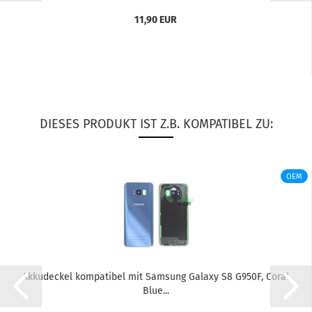
11,90 EUR
DIESES PRODUKT IST Z.B. KOMPATIBEL ZU:
OEM
Ak­ku­de­ckel kom­pa­ti­bel mit Sam­sung Ga­la­xy S8 G950F, Coral
Blue...