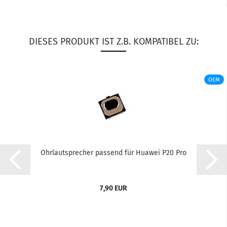
DIESES PRODUKT IST Z.B. KOMPATIBEL ZU:
OEM
Ohr­laut­spre­cher pas­send für Hua­wei P20 Pro
7,90 EUR