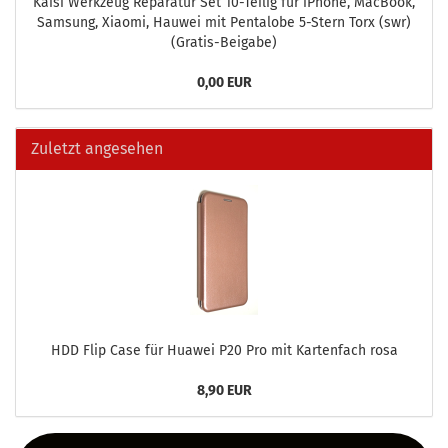
Kaisi Werk­zeug Re­pa­ra­tur Set 10-​Teilig für iPho­ne, MacBook,
Sam­sung, Xiao­mi, Hau­wei mit Pen­talo­be 5-​Stern Torx (swr)
(Gratis-​Beigabe)
0,00 EUR
Zuletzt angesehen
HDD Flip Case für Hua­wei P20 Pro mit Kar­ten­fach rosa
8,90 EUR