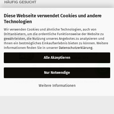
HÄUFIG GESUCHT
Fragen und Antworten Webshop
Fragen & Antworten Reparatur
Diese Webseite verwendet Cookies und andere
Qualitätsstandards für Ersatzteile
Technologien
Reparaturablauf
Wir verwenden Cookies und ähnliche Technologien, auch von
Drittanbietern, um die ordentliche Funktionsweise der Website zu
Vertrag widerrufen
gewährleisten, die Nutzung unseres Angebotes zu analysieren und
Ihnen ein bestmögliches Einkaufserlebnis bieten zu können. Weitere
Informationen finden Sie in unserer
Datenschutzerklärung
.
Zertifizierter & sicherer Onlineshop
Alle Akzeptieren
Kostenloser Versand ab 30 €
Vorkasse
Karte
Bar
Nachnahme
Nur Notwendige
Copyright © 2024 mobilestar.at - All Rights Reserved.
Weitere Informationen