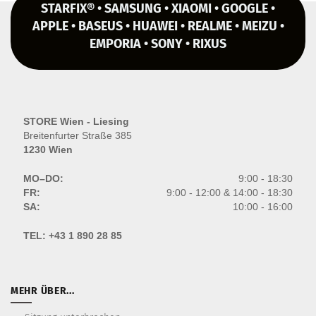
STARFIX® • SAMSUNG • XIAOMI • GOOGLE •
APPLE • BASEUS • HUAWEI • REALME • MEIZU •
EMPORIA • SONY • RIXUS
STORE Wien - Liesing
Breitenfurter Straße 385
1230 Wien
MO–DO:
9:00 - 18:30
FR:
9:00 - 12:00 & 14:00 - 18:30
SA:
10:00 - 16:00
TEL:
+43 1 890 28 85
MEHR ÜBER...