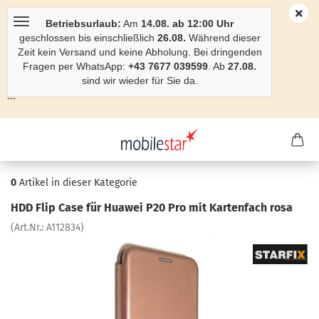
Betriebsurlaub:
Am
14.08. ab 12:00 Uhr
geschlossen bis einschließlich
26.08.
Während dieser
Zeit kein Versand und keine Abholung. Bei dringenden
Fragen per WhatsApp:
+43 7677 039599
. Ab
27.08.
sind wir wieder für Sie da.
```
0
Artikel in dieser Kategorie
HDD Flip Case für Hua­wei P20 Pro mit Kar­ten­fach rosa
(Art.Nr.:
A112834
)