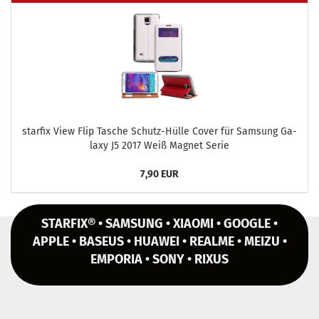
star­fix View Flip Ta­sche Schutz-​Hülle Cover für Sam­sung Ga­
la­xy J5 2017 Weiß Ma­gnet Serie
7,90 EUR
STARFIX® • SAMSUNG • XIAOMI • GOOGLE •
APPLE • BASEUS • HUAWEI • REALME • MEIZU •
EMPORIA • SONY • RIXUS