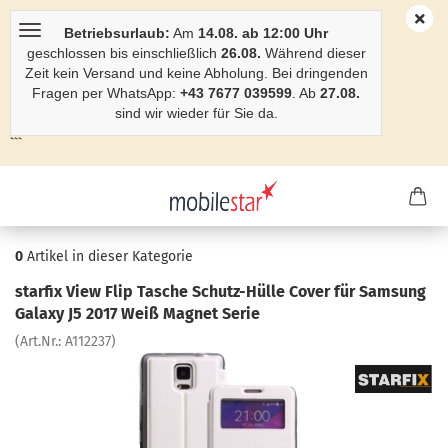
Betriebsurlaub:
Am
14.08. ab 12:00 Uhr
geschlossen bis einschließlich
26.08.
Während dieser
Zeit kein Versand und keine Abholung. Bei dringenden
Fragen per WhatsApp:
+43 7677 039599
. Ab
27.08.
sind wir wieder für Sie da.
```
0
Artikel in dieser Kategorie
star­fix View Flip Ta­sche Schutz-​Hülle Cover für Sam­sung
Ga­la­xy J5 2017 Weiß Ma­gnet Serie
(Art.Nr.:
A112237
)