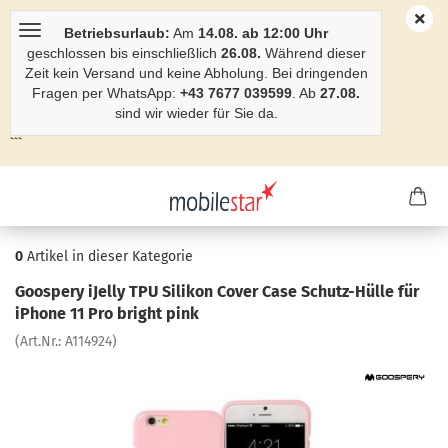
Betriebsurlaub:
Am
14.08. ab 12:00 Uhr
geschlossen bis einschließlich
26.08.
Während dieser
Zeit kein Versand und keine Abholung. Bei dringenden
Fragen per WhatsApp:
+43 7677 039599
. Ab
27.08.
sind wir wieder für Sie da.
```
0
Artikel in dieser Kategorie
Goo­spe­ry iJel­ly TPU Si­li­kon Cover Case Schutz-​Hülle für
iPho­ne 11 Pro bright pink
(Art.Nr.:
A114924
)