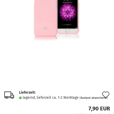
Lieferzeit:
A
lagernd, lieferzeit ca. 1-2 Werktage
(Ausland abweichend)
d
7,90 EUR
M