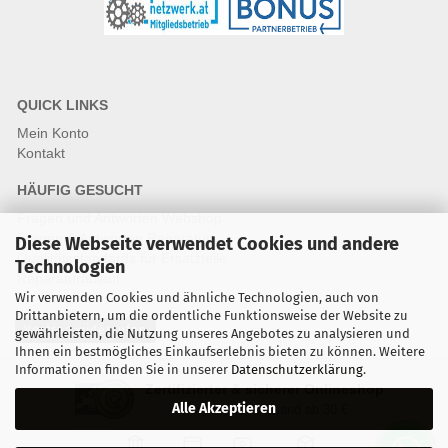
QUICK LINKS
Mein Konto
Kontakt
HÄUFIG GESUCHT
Fragen und Antworten Webshop
Fragen & Antworten Reparatur
Diese Webseite verwendet Cookies und andere
Qualitätsstandards für Ersatzteile
Technologien
Reparaturablauf
Wir verwenden Cookies und ähnliche Technologien, auch von
Drittanbietern, um die ordentliche Funktionsweise der Website zu
Vertrag widerrufen
gewährleisten, die Nutzung unseres Angebotes zu analysieren und
Ihnen ein bestmögliches Einkaufserlebnis bieten zu können. Weitere
Informationen finden Sie in unserer
Datenschutzerklärung
.
Zertifizierter & sicherer Onlineshop
Alle Akzeptieren
Kostenloser Versand ab 30 €