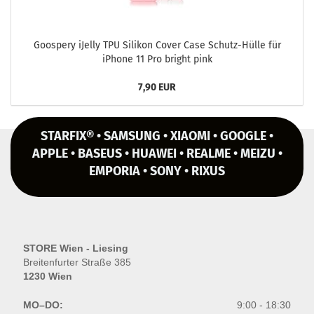
Goo­spe­ry iJel­ly TPU Si­li­kon Cover Case Schutz-​Hülle für
iPho­ne 11 Pro bright pink
7,90 EUR
STARFIX® • SAMSUNG • XIAOMI • GOOGLE •
APPLE • BASEUS • HUAWEI • REALME • MEIZU •
EMPORIA • SONY • RIXUS
STORE Wien - Liesing
Breitenfurter Straße 385
1230 Wien
MO–DO:
9:00 - 18:30